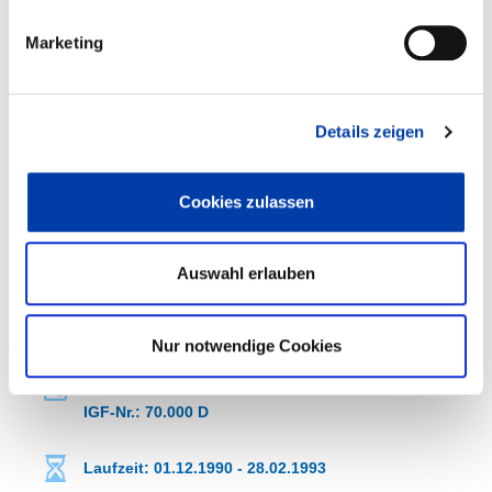
Marketing
WEITERE INFORMATIONEN
Details zeigen
FA 01
ERGEBNIS
VERGLEICHENDE UNTERSUCHUNGEN ZUM
SENKRECHTSCHWEISSEN UNTER EINSATZ D
Cookies zulassen
ES MAG-VERFAHRENS MIT M
ASSIVDRÄHTEN, FÜLLDRÄHTEN UND M
ETALLPULVERGEFÜLLTEN DRÄHTEN, DES F
Auswahl erlauben
ALLNAHTELEKTRODEN UND H
OCHLEISTUNGS-ELEKTRODEN
Nur notwendige Cookies
DVS-Nr.: 01.235 /
IGF-Nr.: 70.000 D
Laufzeit: 01.12.1990 - 28.02.1993