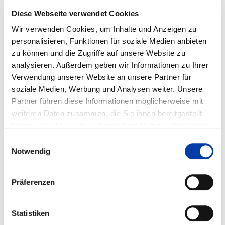
Diese Webseite verwendet Cookies
Wir verwenden Cookies, um Inhalte und Anzeigen zu
WEITERE INFORMATIONEN
personalisieren, Funktionen für soziale Medien anbieten
zu können und die Zugriffe auf unsere Website zu
analysieren. Außerdem geben wir Informationen zu Ihrer
FA 01
ERGEBNIS
Verwendung unserer Website an unsere Partner für
ENTWICKLUNG DES
soziale Medien, Werbung und Analysen weiter. Unsere
FERTIGUNGSSCHWEISSENS VON UN- UND N
Partner führen diese Informationen möglicherweise mit
IEDRIGLEGIERTEM WARMFESTEN S
TAHLROHGUSS IN VERBINDUNG MIT EINER NA
weiteren Daten zusammen, die Sie ihnen bereitgestellt
CHFOLGENDEN NORMALISIERUNG
haben oder die sie im Rahmen Ihrer Nutzung der Dienste
gesammelt haben.
Einwilligungsauswahl
Notwendig
DVS-Nr.: 01.234 /
IGF-Nr.: 11.000 D
Präferenzen
Laufzeit: 01.12.1990 - 30.11.1992
Statistiken