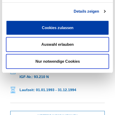
WEITERE INFORMATIONEN
Details zeigen
FA 01
ERGEBNIS
Cookies zulassen
WASSERSTOFFAUFNAHME IM
TROPFENSTADIUM BEIM METALL-
Auswahl erlauben
SCHUTZGAS-SCHWEISSEN VON N
IEDRIGLEGIERTEN FEINKORNBAUSTÄHLEN
Nur notwendige Cookies
DVS-Nr.: 01.245 /
IGF-Nr.: 93.210 N
Laufzeit: 01.01.1993 - 31.12.1994