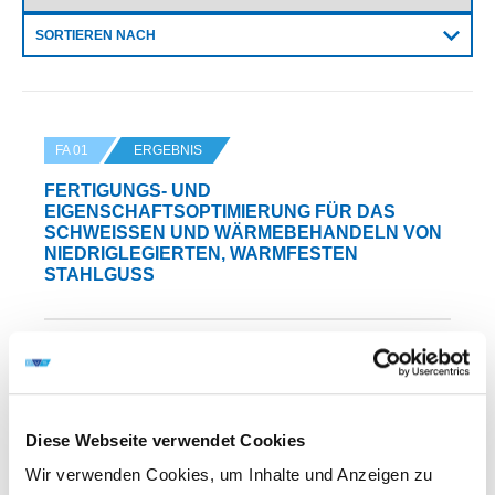
SORTIEREN NACH
FA 01
ERGEBNIS
FERTIGUNGS- UND
EIGENSCHAFTSOPTIMIERUNG FÜR DAS
SCHWEISSEN UND WÄRMEBEHANDELN VON N
IEDRIGLEGIERTEN, WARMFESTEN S
TAHLGUSS
DVS-Nr.: 01.260 /
IGF-Nr.: 94.330 B
Diese Webseite verwendet Cookies
Laufzeit: 01.07.1993 - 30.06.1995
Wir verwenden Cookies, um Inhalte und Anzeigen zu