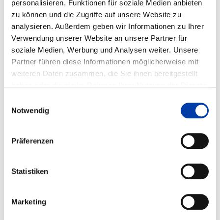
personalisieren, Funktionen für soziale Medien anbieten
zu können und die Zugriffe auf unsere Website zu
analysieren. Außerdem geben wir Informationen zu Ihrer
WEITERE INFORMATIONEN
Verwendung unserer Website an unsere Partner für
soziale Medien, Werbung und Analysen weiter. Unsere
Partner führen diese Informationen möglicherweise mit
FA 01
ERGEBNIS
weiteren Daten zusammen, die Sie ihnen bereitgestellt
ERWEITERUNG DES T 8/5-KONZEPTES NAXH
haben oder die sie im Rahmen Ihrer Nutzung der Dienste
SEW 088 AUF DAS SCHWEISSEN UN- UND N
gesammelt haben.
IEDRIGLEGIERTER STÄHLE MIT U
Einwilligungsauswahl
NTERSCHIEDLICHEN WANDDICKE.
Notwendig
Präferenzen
DVS-Nr.: 01.253 /
IGF-Nr.: 93.180 N
Statistiken
Laufzeit: 01.06.1993 - 31.05.1995
Marketing