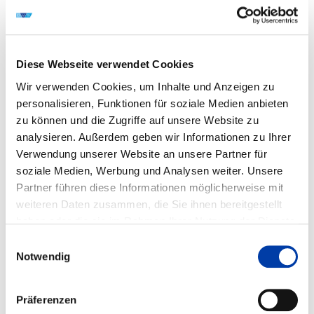
Kemper
GmbH
Diese Webseite verwendet Cookies
FA 03
Wir verwenden Cookies, um Inhalte und Anzeigen zu
Lichtbogenschweißen
personalisieren, Funktionen für soziale Medien anbieten
01.04.2025
zu können und die Zugriffe auf unsere Website zu
13.05.2025
analysieren. Außerdem geben wir Informationen zu Ihrer
| 09:00 Uhr
Verwendung unserer Website an unsere Partner für
Technische
Universität
soziale Medien, Werbung und Analysen weiter. Unsere
Ilmenau Fakultät
Partner führen diese Informationen möglicherweise mit
für
weiteren Daten zusammen, die Sie ihnen bereitgestellt
Maschinenbau
haben oder die sie im Rahmen Ihrer Nutzung der Dienste
Fachgebiet
gesammelt haben.
Einwilligungsauswahl
Fertigungstechnik
Notwendig
FA 03
Präferenzen
Lichtbogenschweißen