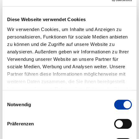
FA 03
VORHABEN
ENTWICKLUNG INTELLIGENTER
Diese Webseite verwendet Cookies
BILDVERARBEITUNGSALGORITHMEN ZUR
QUALITÄTSÜBERWACHUNG BEIM
Wir verwenden Cookies, um Inhalte und Anzeigen zu
AUTOMATISIERTEN MIG-SCHWEISSEN VON A
personalisieren, Funktionen für soziale Medien anbieten
LUMINIUMWERKSTOFFEN FÜR ÄUSSERE UN
zu können und die Zugriffe auf unsere Website zu
D NICHT-OBERFLÄCHLICHE UN
analysieren. Außerdem geben wir Informationen zu Ihrer
REGELMÄSSIGKEITEN
Verwendung unserer Website an unsere Partner für
soziale Medien, Werbung und Analysen weiter. Unsere
Partner führen diese Informationen möglicherweise mit
DVS-Nr.: 03.3827 /
weiteren Daten zusammen, die Sie ihnen bereitgestellt
IGF-Nr.: 01IF23526N
haben oder die sie im Rahmen Ihrer Nutzung der Dienste
gesammelt haben.
Einwilligungsauswahl
Laufzeit: 01.01.2025 - 30.06.2027
Notwendig
Präferenzen
WEITERE INFORMATIONEN