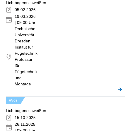
Lichtbogenschweißen
05.02.2026
19.03.2026
| 09:00 Uhr
Technische
Universität
Dresden
Institut für
Fügetechnik
Professur
für
Fügetechnik
und
Montage
FA 03
Lichtbogenschweißen
15.10.2025
26.11.2025
| 09:00 Uhr