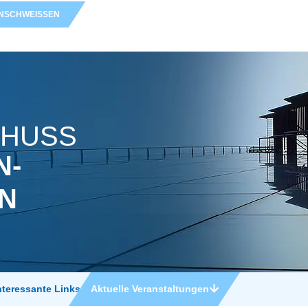
­SCHWEISSEN
CHUSS
N­
nteressante Links
Aktuelle Veranstaltungen