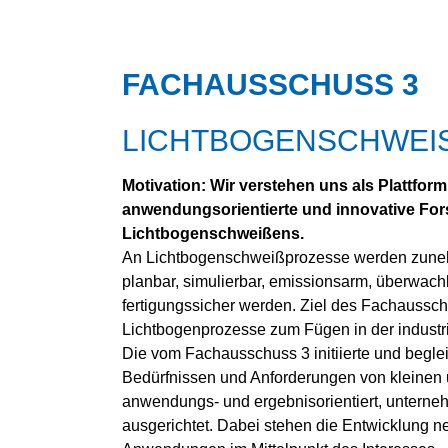
KUNSTSTOFF-FÜGEN
ADDITIVE FERTIGUNG
FACHAUSSCHUSS 3
SCHNEIDTECHNIK
ARBEITS­SICHERHEIT UND
UMWELT­SCHUTZ
LICHTBOGENSCHWEIS
UNTERWASSER­TECHNIK
Motivation: Wir verstehen uns als Plattfor
anwendungsorientierte und innovative Fo
Lichtbogenschweißens.
An Lichtbogenschweißprozesse werden zuneh
planbar, simulierbar, emissionsarm, überwachba
fertigungssicher werden. Ziel des Fachausschuss
Lichtbogenprozesse zum Fügen in der industrie
Die vom Fachausschuss 3 initiierte und beglei
Bedürfnissen und Anforderungen von kleinen 
anwendungs- und ergebnisorientiert, unterne
ausgerichtet. Dabei stehen die Entwicklung 