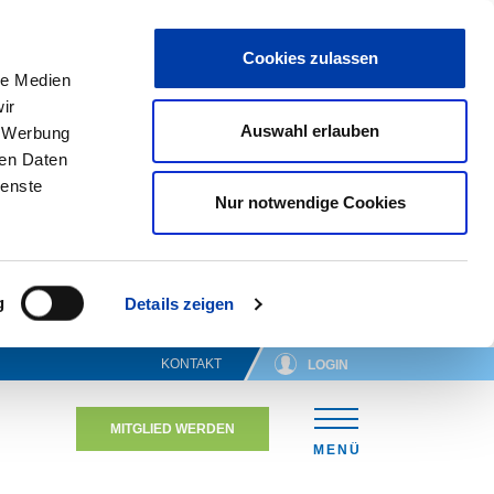
Cookies zulassen
le Medien
ir
Auswahl erlauben
, Werbung
ren Daten
ienste
Nur notwendige Cookies
g
Details zeigen
KONTAKT
LOGIN
MITGLIED WERDEN
N
MENÜ