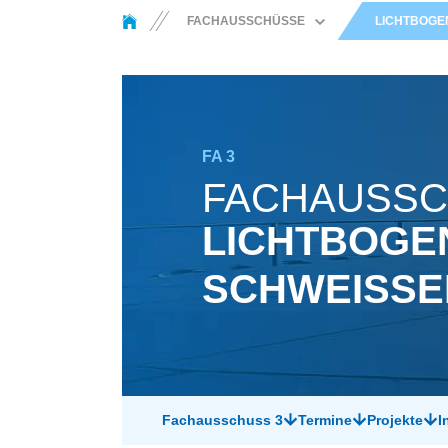
You are here:
FACHAUSSCHÜSSE
LICHTBOGEN
SCHWEISS­METALLURGIE U
ND WERKSTOFF­VERHALTEN
THERMISCHE
BESCHICHTUNGS­
VERFAHREN UND AUTOGEN­
TECHNIK
FA 3
LICHTBOGEN­SCHWEISSEN
FACHAUSS
WIDERSTANDS­SCHWEISSEN
LICHTBOGE
SONDER­SCHWEISS­V
ERFAHREN
SCHWEISSEN
STRAHL­VERFAHREN
LÖTEN UND DIFFUSIONS­
FÜGEN
KLEB­TECHNIK
KONSTRUKTION UND
FESTIGKEIT
Fachausschuss 3
Termine
Projekte
I
MIKRO­VERBINDUNGS­
TECHNIK