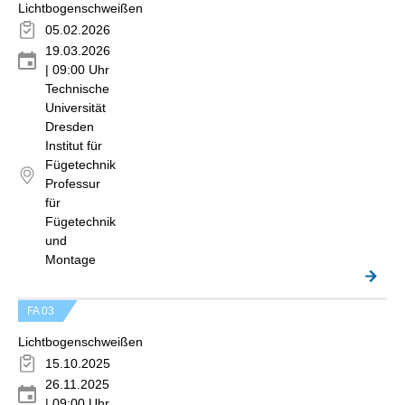
Lichtbogenschweißen
05.02.2026
19.03.2026
| 09:00 Uhr
Technische
Universität
Dresden
Institut für
Fügetechnik
Professur
für
Fügetechnik
und
Montage
FA 03
Lichtbogenschweißen
15.10.2025
26.11.2025
| 09:00 Uhr