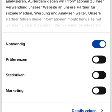
analysieren. Außerdem geben wir Informationen zu Ihrer
LICHTBOGENS UND DIE PORENBILDUNG
Verwendung unserer Website an unsere Partner für
BEIM LICHTBOGENSCHWEISSEN VON A
soziale Medien, Werbung und Analysen weiter. Unsere
LUMINIUM
Partner führen diese Informationen möglicherweise mit
weiteren Daten zusammen, die Sie ihnen bereitgestellt
haben oder die sie im Rahmen Ihrer Nutzung der Dienste
DVS-Nr.: 03.031 /
gesammelt haben.
Einwilligungsauswahl
IGF-Nr.: 11.657 N
Notwendig
Laufzeit: 01.08.1998 - 31.07.2000
Präferenzen
Statistiken
WEITERE INFORMATIONEN
Marketing
FA 03
ERGEBNIS
METALLSCHUTZGASSCHWEISSEN VON L
EICHTMETALLWERKSTOFFEN AM BEISPIEL V
Details zeigen