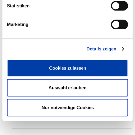
Statistiken
WEITERE INFORMATIONEN
Marketing
FA 04
ERGEBNIS
Details zeigen
METHODE ZUR ERZEUGUNG UND BEURTEILUNG
VON SCHWEISSBEDINGTEN RISSEN BEIM W
IDERSTANDSPUNKTSCHWEISSEN
Cookies zulassen
Auswahl erlauben
DVS-Nr.: 04.3585 /
IGF-Nr.: 01IF22654N
Nur notwendige Cookies
Laufzeit: 01.02.2023 - 31.08.2025