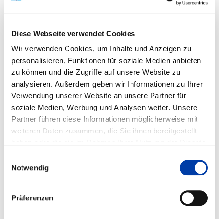
Diese Webseite verwendet Cookies
WEITERE INFORMATIONEN
Wir verwenden Cookies, um Inhalte und Anzeigen zu
personalisieren, Funktionen für soziale Medien anbieten
zu können und die Zugriffe auf unsere Website zu
FA 04
ERGEBNIS
analysieren. Außerdem geben wir Informationen zu Ihrer
ENTWICKLUNG EINER
Verwendung unserer Website an unsere Partner für
ANWENDUNGSORIENTIERTEN
soziale Medien, Werbung und Analysen weiter. Unsere
PROZESSSTRATEGIE ZUM
Partner führen diese Informationen möglicherweise mit
WIDERSTANDSPUNKTSCHWEISSEN VON 7000ER-A
weiteren Daten zusammen, die Sie ihnen bereitgestellt
LUMINIUMLEGIERUNGEN
haben oder die sie im Rahmen Ihrer Nutzung der Dienste
gesammelt haben.
Einwilligungsauswahl
Notwendig
DVS-Nr.: 04.3740 /
IGF-Nr.: 01IF23189N
Präferenzen
Laufzeit: 01.04.2024 - 30.06.2026