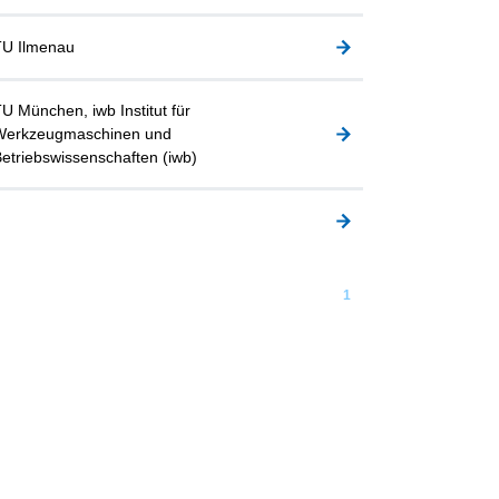
TU Ilmenau
U München, iwb Institut für
Werkzeugmaschinen und
etriebswissenschaften (iwb)
1