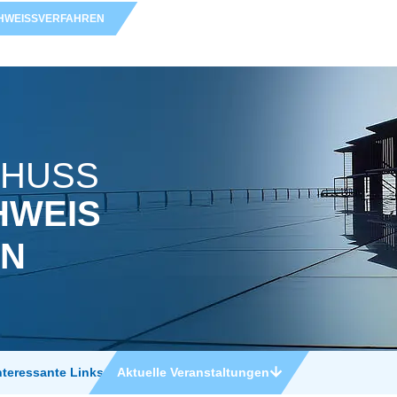
WEISS­VERFAHREN
CHUSS
HWEIS
EN
nteressante Links
Aktuelle Veranstaltungen