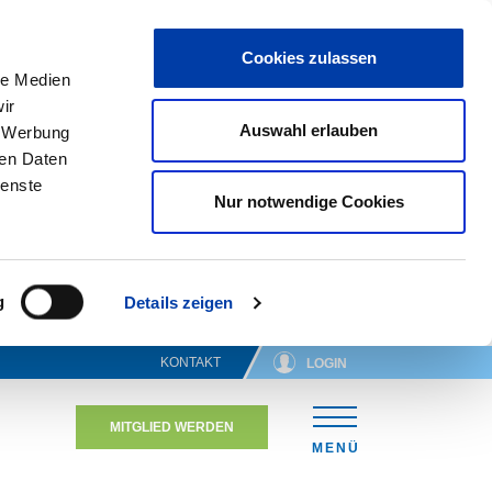
Cookies zulassen
le Medien
ir
Auswahl erlauben
, Werbung
ren Daten
ienste
Nur notwendige Cookies
g
Details zeigen
KONTAKT
LOGIN
MITGLIED WERDEN
N
MENÜ