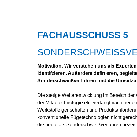
KUNSTSTOFF-FÜGEN
ADDITIVE FERTIGUNG
SCHNEIDTECHNIK
FACHAUSSCHUSS 5
ARBEITS­SICHERHEIT UND
UMWELT­SCHUTZ
UNTERWASSER­TECHNIK
SONDERSCHWEISSV
Motivation: Wir verstehen uns als Experte
identifzieren. Außerdem definieren, begle
Sonderschweißverfahren und die Umsetzung
Die stetige Weiterentwicklung im Bereich der 
der Mikrotechnologie etc. verlangt nach neuen
Werkstoffeigenschaften und Produktanforder
konventionelle Fügetechnologien nicht gerec
die heute als Sonderschweißverfahren bezei