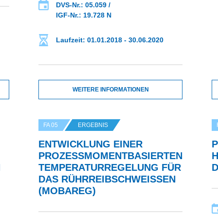
DVS-Nr.: 05.059 /
IGF-Nr.: 19.728 N
Laufzeit: 01.01.2018 - 30.06.2020
WEITERE INFORMATIONEN
FA 05
ERGEBNIS
ENTWICKLUNG EINER
P
PROZESSMOMENTBASIERTEN
Ö
K
TEMPERATURREGELUNG FÜR
I
DAS RÜHRREIBSCHWEISSEN (
MOBAREG)