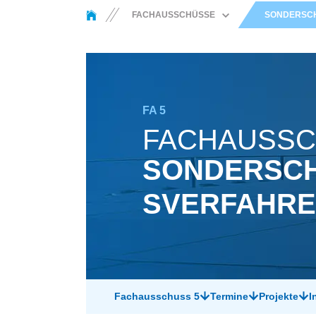
You are here:
FACHAUSSCHÜSSE
SONDER­SCH
SCHWEISS­METALLURGIE U
ND WERKSTOFF­VERHALTEN
THERMISCHE
BESCHICHTUNGS­
VERFAHREN UND AUTOGEN­
TECHNIK
FA 5
LICHTBOGEN­SCHWEISSEN
FACHAUSS
WIDERSTANDS­SCHWEISSEN
SONDERSC
SONDER­SCHWEISS­V
ERFAHREN
SVERFAHR
STRAHL­VERFAHREN
LÖTEN UND DIFFUSIONS­
FÜGEN
KLEB­TECHNIK
KONSTRUKTION UND
FESTIGKEIT
Fachausschuss 5
Termine
Projekte
I
MIKRO­VERBINDUNGS­
TECHNIK