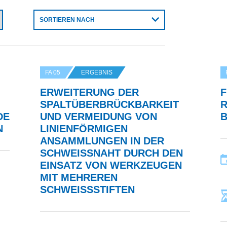
SORTIEREN NACH
FA 05
ERGEBNIS
ERWEITERUNG DER
F
SPALTÜBERBRÜCKBARKEIT
R
DE
UND VERMEIDUNG VON
E
LINIENFÖRMIGEN
ANSAMMLUNGEN IN DER
SCHWEISSNAHT DURCH DEN E
INSATZ VON WERKZEUGEN M
IT MEHREREN S
CHWEISSSTIFTEN