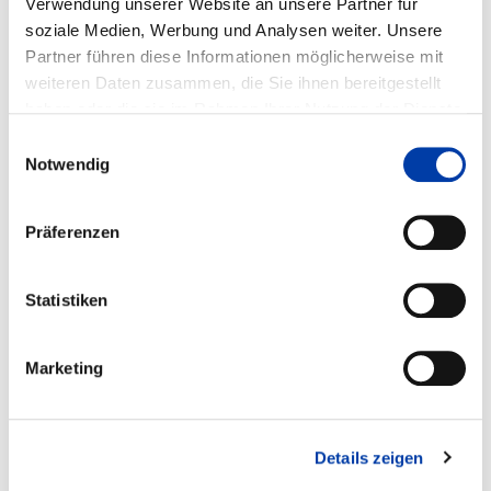
Verwendung unserer Website an unsere Partner für
Laufzeit: 01.06.2003 - 30.09.2005
soziale Medien, Werbung und Analysen weiter. Unsere
Partner führen diese Informationen möglicherweise mit
weiteren Daten zusammen, die Sie ihnen bereitgestellt
haben oder die sie im Rahmen Ihrer Nutzung der Dienste
WEITERE INFORMATIONEN
gesammelt haben.
Einwilligungsauswahl
Notwendig
FA 06
ERGEBNIS
Präferenzen
ENTWICKLUNG EINES MESSVERFAHRENS F
ÜR DIE DIAGNOSTIK DES E
LEKTRONENSTRAHLES AN ATMOSPHÄRE
Statistiken
Marketing
DVS-Nr.: 06.050 /
IGF-Nr.: 13.719 N
Details zeigen
Laufzeit: 01.06.2003 - 31.05.2005