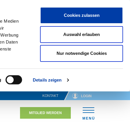
Cookies zulassen
le Medien
ir
Auswahl erlauben
, Werbung
ren Daten
ienste
Nur notwendige Cookies
g
Details zeigen
KONTAKT
LOGIN
MITGLIED WERDEN
N
MENÜ