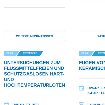
WEITERE INFORMATIONEN
WEIT
FA 07
ERGEBNIS
FA 07
ERG
UNTERSUCHUNGEN ZUM
FÜGEN VON
FLUSSMITTELFREIEN UND
KERAMISC
SCHUTZGASLOSEN HART-
UND
HOCHTEMPERATURLÖTEN
DVS-Nr.: 07
IGF-Nr.: 14
DVS-Nr.: 07.157 /
Laufzeit: 0