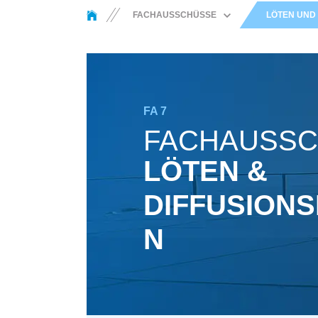
You are here:
FACHAUSSCHÜSSE
LÖTEN UND 
SCHWEISS­METALLURGIE U
ND WERKSTOFF­VERHALTEN
THERMISCHE
BESCHICHTUNGS­
VERFAHREN UND AUTOGEN­
TECHNIK
FA 7
LICHTBOGEN­SCHWEISSEN
FACHAUSS
WIDERSTANDS­SCHWEISSEN
LÖTEN &
SONDER­SCHWEISS­V
ERFAHREN
DIFFUSION
STRAHL­VERFAHREN
LÖTEN UND DIFFUSIONS­
N
FÜGEN
KLEB­TECHNIK
KONSTRUKTION UND
FESTIGKEIT
MIKRO­VERBINDUNGS­
TECHNIK