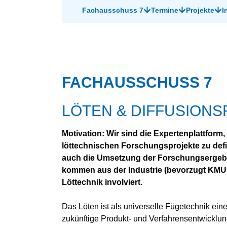
Fachausschuss 7
Termine
Projekte
I
KUNSTSTOFF-FÜGEN
ADDITIVE FERTIGUNG
SCHNEIDTECHNIK
ARBEITS­SICHERHEIT UND
UMWELT­SCHUTZ
FACHAUSSCHUSS 7
UNTERWASSER­TECHNIK
LÖTEN & DIFFUSION
Motivation: Wir sind die Expertenplattform
löttechnischen Forschungsprojekte zu defi
auch die Umsetzung der Forschungsergebnis
kommen aus der Industrie (bevorzugt KMU)
Löttechnik involviert.
Das Löten ist als universelle Fügetechnik eine
zukünftige Produkt- und Verfahrensentwicklun