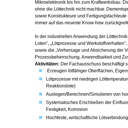
Mikroelektronik bis hin zum Kraftwerksbau. 
ohne die Löttechnik nicht machbar. Dementsp
sowie Konstrukteure und Fertigungsfachleute
immer auf das neueste Know-how zurückgreif
In der industriellen Anwendung der Löttechni
Loten", „Lötprozesse und Werkstoffverhalten"
sowie die „Vorhersage und Absicherung der Ve
Prozessbeherrschung, Anwendbarkeit und Zuv
Aktivitäten:
Der Fachausschuss beschäftigt s
Erzeugen lötfähiger Oberflächen, Eigen
Lötprozesse mit niedrigen Löttemperatur
Reaktionslote)
Auslegen/Berechnen/Simulieren von ho
Systematisches Erschließen der Einflus
Festigkeit, Korrosion
Hochfeste, wirtschaftliche Lötverbindun