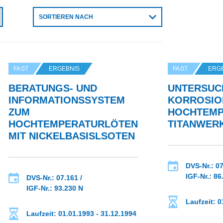
SORTIEREN NACH
FA 07
ERGEBNIS
FA 07
ERG
BERATUNGS- UND
UNTERSUC
INFORMATIONSSYSTEM
KORROSIO
ZUM
HOCHTEMP
HOCHTEMPERATURLÖTEN
TITANWER
MIT NICKELBASISLSOTEN
DVS-Nr.: 07
IGF-Nr.: 86
DVS-Nr.: 07.161 /
IGF-Nr.: 93.230 N
Laufzeit: 0
Laufzeit: 01.01.1993 - 31.12.1994