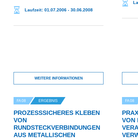
La
Laufzeit: 01.07.2006 - 30.06.2008
WEITERE INFORMATIONEN
FA 08
ERGEBNIS
FA 08
PROZESSSICHERES KLEBEN V
PRA
ON R
VON 
UNDSTECKVERBINDUNGEN A
VERA
US METALLISCHEN W
VER