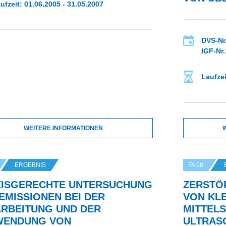
ufzeit: 01.06.2005 - 31.05.2007
DVS-Nr.
IGF-Nr.
Laufzei
WEITERE INFORMATIONEN
ERGEBNIS
FA 08
XISGERECHTE UNTERSUCHUNG
ZERSTÖ
EMISSIONEN BEI DER
VON KL
RBEITUNG UND DER
MITTELS
WENDUNG VON
ULTRAS