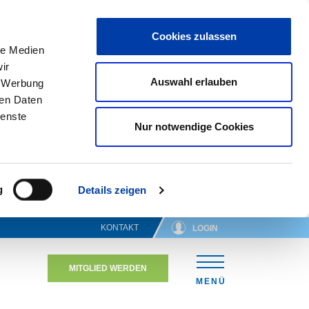
Cookies zulassen
le Medien
ir
Auswahl erlauben
, Werbung
ren Daten
ienste
Nur notwendige Cookies
g
Details zeigen
KONTAKT
LOGIN
MITGLIED WERDEN
N
MENÜ