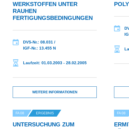
ERKSTOFFEN UNTER R
POL
AUHEN F
ERTIGUNGSBEDINGUNGEN
DV
IG
DVS-Nr.: 08.031 /
IGF-Nr.: 13.455 N
La
Laufzeit: 01.03.2003 - 28.02.2005
WEITERE INFORMATIONEN
FA 08
ERGEBNIS
FA 08
UNTERSUCHUNG ZUM
ERM