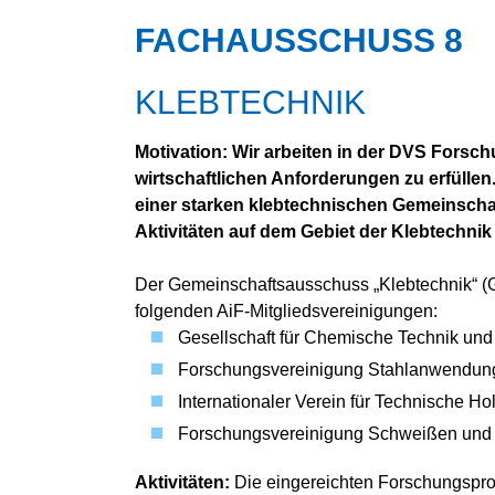
KUNSTSTOFF-FÜGEN
FACHAUSSCHUSS 8
ADDITIVE FERTIGUNG
SCHNEIDTECHNIK
KLEBTECHNIK
ARBEITS­SICHERHEIT UND
UMWELT­SCHUTZ
Motivation: Wir arbeiten in der DVS Fors
UNTERWASSER­TECHNIK
wirtschaftlichen Anforderungen zu erfüllen
einer starken klebtechnischen Gemeinschaf
Aktivitäten auf dem Gebiet der Klebtechnik
Der Gemeinschaftsausschuss „Klebtechnik“ (
folgenden AiF-Mitgliedsvereinigungen:
Gesellschaft für Chemische Technik un
Forschungsvereinigung Stahlanwendun
Internationaler Verein für Technische Ho
Forschungsvereinigung Schweißen und 
Aktivitäten:
Die eingereichten Forschungspro