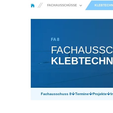
You are here:
FACHAUSSCHÜSSE
KLEB­TECHN
SCHWEISS­METALLURGIE U
ND WERKSTOFF­VERHALTEN
THERMISCHE
BESCHICHTUNGS­
VERFAHREN UND AUTOGEN­
TECHNIK
FA 8
LICHTBOGEN­SCHWEISSEN
FACHAUSS
WIDERSTANDS­SCHWEISSEN
KLEBTECHN
SONDER­SCHWEISS­V
ERFAHREN
STRAHL­VERFAHREN
LÖTEN UND DIFFUSIONS­
FÜGEN
KLEB­TECHNIK
Fachausschuss 8
Termine
Projekte
I
KONSTRUKTION UND
FESTIGKEIT
MIKRO­VERBINDUNGS­
TECHNIK