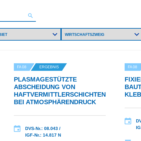
FA 08
ERGEBNIS
FA 08
PLASMAGESTÜTZTE
FIXI
ABSCHEIDUNG VON
BAUT
HAFTVERMITTLERSCHICHTEN
KLE
BEI ATMOSPHÄRENDRUCK
DV
IG
DVS-Nr.: 08.043 /
IGF-Nr.: 14.817 N