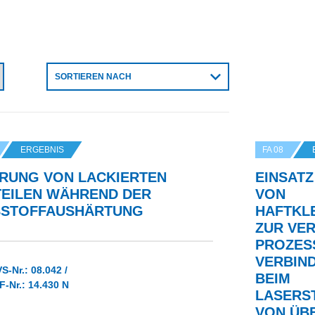
SORTIEREN NACH
ERGEBNIS
FA 08
ERUNG VON LACKIERTEN
EINSATZ
EILEN WÄHREND DER
VON
BSTOFFAUSHÄRTUNG
HAFTKL
ZUR VE
PROZES
VERBIN
S-Nr.: 08.042 /
BEIM
F-Nr.: 14.430 N
LASERST
ON ÜBE