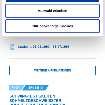
SICHERHEITSTECHNISCH BEGRÜNDETER
ANFORDERUNGEN AN DIE ZÄHIGKEIT
Auswahl erlauben
MODERNER SCHWEISSBARER BAUSTÄHLE
Nur notwendige Cookies
DVS-Nr.: 09.129 /
IGF-Nr.: 39.600 D
Laufzeit: 01.08.1991 - 31.07.1993
WEITERE INFORMATIONEN
FA 09
ERGEBNIS
SCHWINGFESTIGKEITEN
SCHMELZGESCHWEISSTER D