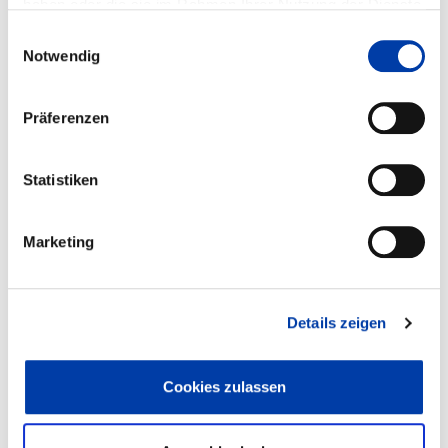
haben oder die sie im Rahmen Ihrer Nutzung der Dienste
gesammelt haben.
Einwilligungsauswahl
Notwendig
WEITERE INFORMATIONEN
Präferenzen
FA 11
ERGEBNIS
QUALIFIKATION DER
Statistiken
OBERFLÄCHENMONTAGETECHNIKEN
(RICHTIGE DVS-NR. 11.012 - PROF.
GRAUMÜLLER, WISMAR)
Marketing
DVS-Nr.: 11.000
Details zeigen
Laufzeit: 01.07.1991 - 30.06.1993
Cookies zulassen