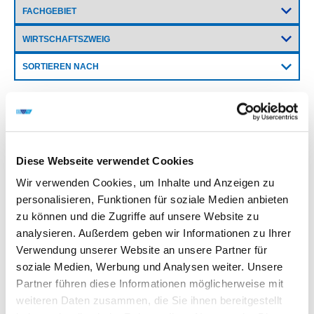
SORTIEREN NACH
FA 11
ERGEBNIS
Diese Webseite verwendet Cookies
OPTIMIERUNG VON BUMPSYSTEMEN HOHER
PACKUNGSDICHTE
Wir verwenden Cookies, um Inhalte und Anzeigen zu
personalisieren, Funktionen für soziale Medien anbieten
zu können und die Zugriffe auf unsere Website zu
analysieren. Außerdem geben wir Informationen zu Ihrer
DVS-Nr.: 11.996 /
Verwendung unserer Website an unsere Partner für
IGF-Nr.: 14.200 D
soziale Medien, Werbung und Analysen weiter. Unsere
Partner führen diese Informationen möglicherweise mit
Laufzeit: 01.05.1991 - 30.04.1993
weiteren Daten zusammen, die Sie ihnen bereitgestellt