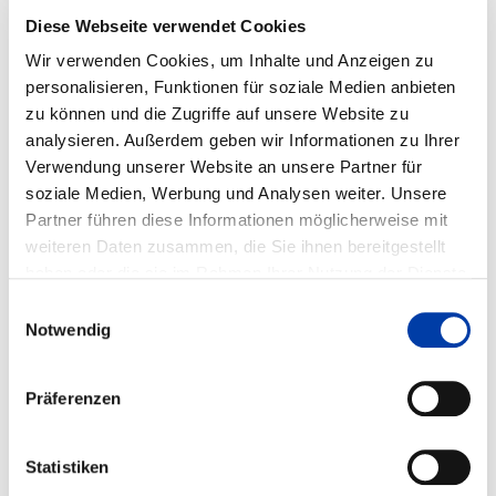
XPERTENSYSTEMS
Diese Webseite verwendet Cookies
Wir verwenden Cookies, um Inhalte und Anzeigen zu
personalisieren, Funktionen für soziale Medien anbieten
DVS-Nr.: 12.005 /
zu können und die Zugriffe auf unsere Website zu
IGF-Nr.: 86.270 N
analysieren. Außerdem geben wir Informationen zu Ihrer
Verwendung unserer Website an unsere Partner für
Laufzeit: 01.06.1991 - 31.05.1993
soziale Medien, Werbung und Analysen weiter. Unsere
Partner führen diese Informationen möglicherweise mit
weiteren Daten zusammen, die Sie ihnen bereitgestellt
haben oder die sie im Rahmen Ihrer Nutzung der Dienste
gesammelt haben.
WEITERE INFORMATIONEN
Einwilligungsauswahl
Notwendig
FA 03
ERGEBNIS
Präferenzen
UNTERSUCHUNGEN ZUM ZÜNDVERHALTEN
UND ZUR STANDZEIT VON ELEKTRODEN FÜR
DAS WIG-SCHWEISSEN (RICHTIGE DVS-NR. 3
Statistiken
.078)