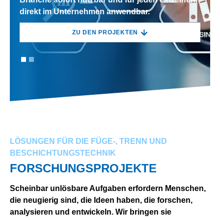
direkt im Unternehmen anwendbar.
direkt im Unternehmen anwendbar.
ZU DEN PROJEKTEN
ZU DEN PROJEKTEN
LÖSUNGEN FÜR DIE FÜGE-, TRENN UND
BESCHICHTUNGSTECHNIK
FORSCHUNGSPROJEKTE
Scheinbar unlösbare Aufgaben erfordern Menschen,
die neugierig sind, die Ideen haben, die forschen,
analysieren und entwickeln. Wir bringen sie