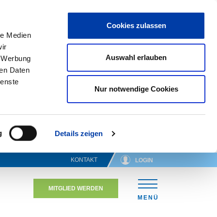
Cookies zulassen
le Medien
ir
Auswahl erlauben
, Werbung
ren Daten
ienste
Nur notwendige Cookies
g
Details zeigen
KONTAKT
LOGIN
MITGLIED WERDEN
N
MENÜ