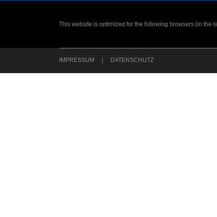
This website is optimized for the following browsers (in the 
IMPRESSUM
DATENSCHUTZ