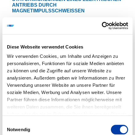
ANTRIEBS DURCH
MAGNETIMPULSSCHWEISSEN
DVS-Nr.: 05.3831 /
IGF-Nr.: 01IF23420N
Diese Webseite verwendet Cookies
Wir verwenden Cookies, um Inhalte und Anzeigen zu
Laufzeit: 01.12.2024 - 30.11.2026
personalisieren, Funktionen für soziale Medien anbieten
zu können und die Zugriffe auf unsere Website zu
analysieren. Außerdem geben wir Informationen zu Ihrer
Verwendung unserer Website an unsere Partner für
WEITERE INFORMATIONEN
soziale Medien, Werbung und Analysen weiter. Unsere
Partner führen diese Informationen möglicherweise mit
weiteren Daten zusammen, die Sie ihnen bereitgestellt
FA 05
VORHABEN
haben oder die sie im Rahmen Ihrer Nutzung der Dienste
QUALITÄTSPRÄDIKTION BEIM M-USS VON
gesammelt haben.
Einwilligungsauswahl
LITZEN MITTELS SENSORDATENFUSION
Notwendig
PROZESSRELEVANTER MESSGRÖSSEN