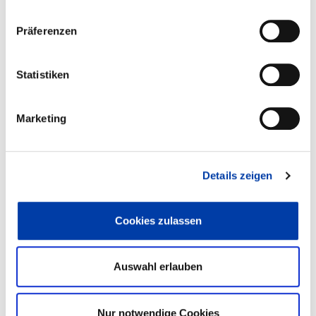
Präferenzen
DVS-Nr.: 05.3794 /
IGF-Nr.: 01IF23464N
Statistiken
Laufzeit: 01.11.2024 - 31.10.2026
Marketing
WEITERE INFORMATIONEN
Details zeigen
Cookies zulassen
FA 05
VORHABEN
DETEKTION, CHARAKTERISIERUNG UND
ÜBERWACHUNG DES SONOTRODEN- UND
Auswahl erlauben
AMBOSSVERSCHLEISSES BEIM METALL-U
LTRASCHALLSCHWEISSEN
Nur notwendige Cookies