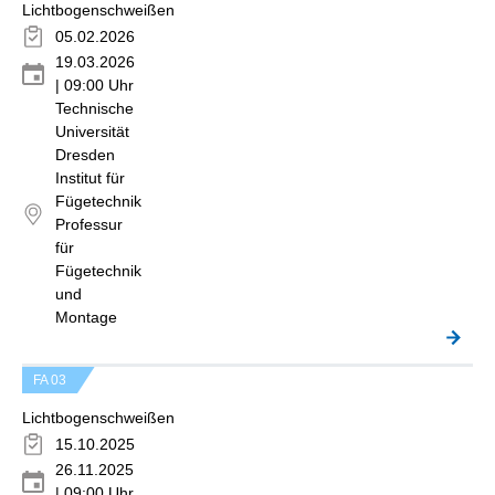
Lichtbogenschweißen
05.02.2026
19.03.2026
| 09:00 Uhr
Technische
Universität
Dresden
Institut für
Fügetechnik
Professur
für
Fügetechnik
und
Montage
FA 03
Lichtbogenschweißen
15.10.2025
26.11.2025
| 09:00 Uhr