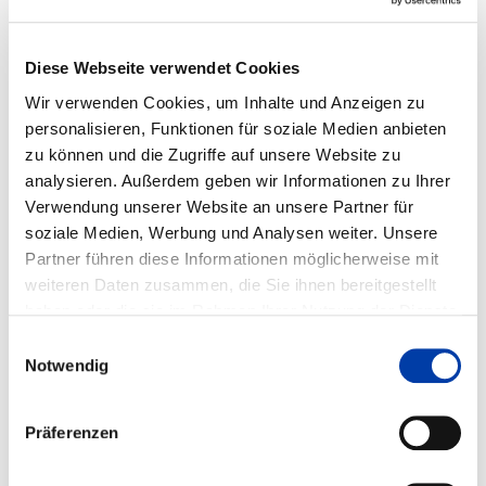
FA 03
VORHABEN
ENTWICKLUNG INTELLIGENTER
Diese Webseite verwendet Cookies
BILDVERARBEITUNGSALGORITHMEN ZUR
QUALITÄTSÜBERWACHUNG BEIM
Wir verwenden Cookies, um Inhalte und Anzeigen zu
AUTOMATISIERTEN MIG-SCHWEISSEN VON A
personalisieren, Funktionen für soziale Medien anbieten
LUMINIUMWERKSTOFFEN FÜR ÄUSSERE UN
zu können und die Zugriffe auf unsere Website zu
D NICHT-OBERFLÄCHLICHE UN
analysieren. Außerdem geben wir Informationen zu Ihrer
REGELMÄSSIGKEITEN
Verwendung unserer Website an unsere Partner für
soziale Medien, Werbung und Analysen weiter. Unsere
Partner führen diese Informationen möglicherweise mit
DVS-Nr.: 03.3827 /
weiteren Daten zusammen, die Sie ihnen bereitgestellt
IGF-Nr.: 01IF23526N
haben oder die sie im Rahmen Ihrer Nutzung der Dienste
gesammelt haben.
Einwilligungsauswahl
Laufzeit: 01.01.2025 - 30.06.2027
Notwendig
Präferenzen
WEITERE INFORMATIONEN