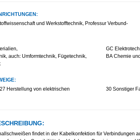
NRICHTUNGEN:
kstoffwissenschaft und Werkstofftechnik, Professur Verbund-
rialien,
GC Elektrotechn
ik, auch: Umformtechnik, Fügetechnik,
BA Chemie und
k
EIGE:
7 Herstellung von elektrischen
30 Sonstiger Fa
SCHREIBUNG:
hallschweißen findet in der Kabelkonfektion für Verbindungen a