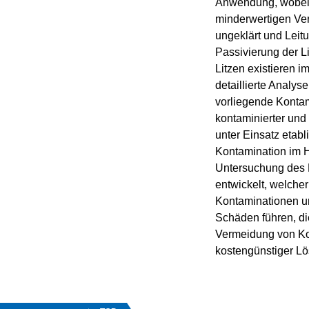
Anwendung, wobei a
minderwertigen Ver
ungeklärt und Leit
Passivierung der L
Litzen existieren 
detaillierte Analy
vorliegende Kontam
kontaminierter und
unter Einsatz etab
Kontamination im H
Untersuchung des E
entwickelt, welche
Kontaminationen un
Schäden führen, di
Vermeidung von Kon
kostengünstiger Lö