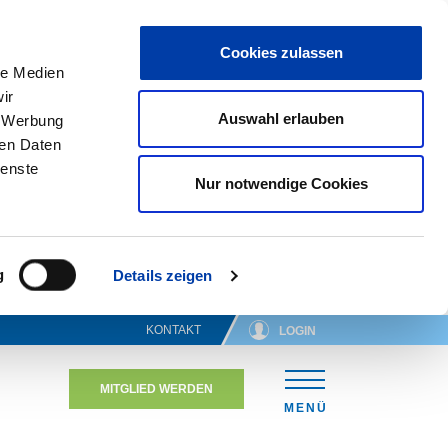
Cookies zulassen
le Medien
ir
Auswahl erlauben
, Werbung
ren Daten
ienste
Nur notwendige Cookies
g
Details zeigen
KONTAKT
LOGIN
MITGLIED WERDEN
N
MENÜ