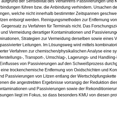
ufgrund der Sensibilität des Verfahrens Passivierungen und K
bindungen führen bzw. die Anbindung verhindern. Ursachen der
ungen, welche nicht innerhalb bestimmter Zeitspannen geschwe
itzen entsorgt werden. Reinigungsmethoden zur Entfernung vo
im Gegensatz zu Verfahren für Terminals nicht. Das Forschungszi
se und Vermeidung derartiger Kontaminationen und Passivierung
inationen, Strategien zur Vermeidung derselben sowie eines V
 passivierter Leitungen. Im Lösungsweg wird mittels kombinator
lierter Verfahren zur chemischen/physikalischen Analyse eine sy
erstellungs-, Transport-, Umschlag-, Lagerungs- und Handling-
influsses von Passivierungen auf den Schweißprozess durchge
r eine trockenchemische Entfernung von Oxidschichten und Kont
d Passivierungen von Litzen entlang der Wertschöpfungskette 
enen die angestrebten Ergebnisse vorrangig der Reduktion dies
taminationen und Passivierungen sowie der Rekonditionierung
sungen liegt im Fokus, so dass besonders KMU von diesen profi