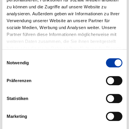
zu können und die Zugriffe auf unsere Website zu
analysieren. Außerdem geben wir Informationen zu Ihrer
IGF-Vorhaben-Nr.: 01IF23139N
Verwendung unserer Website an unsere Partner für
Laufzeit: 01.04.2024 - 31.12.2026
soziale Medien, Werbung und Analysen weiter. Unsere
Partner führen diese Informationen möglicherweise mit
weiteren Daten zusammen, die Sie ihnen bereitgestellt
haben oder die sie im Rahmen Ihrer Nutzung der Dienste
FORSCHUNGSEINRICHTUNGEN:
gesammelt haben.
Einwilligungsauswahl
Strahltechnik GmbH
Notwendig
FACHGEBIETE:
Präferenzen
,
,
Statistiken
WIRTSCHAFTSZWEIGE:
,
Marketing
,