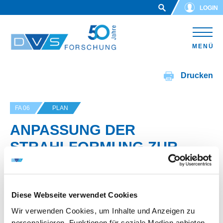
Skip to main content
LOGIN
MENÜ
Drucken
FA 06
PLAN
ANPASSUNG DER
STRAHLFORMUNG ZUR
STEIGERUNG DER
RESSOURCENEFFIZIENZ
BEIM LASER-PULVER-DED-
Diese Webseite verwendet Cookies
Wir verwenden Cookies, um Inhalte und Anzeigen zu
VERFAHREN
personalisieren, Funktionen für soziale Medien anbieten