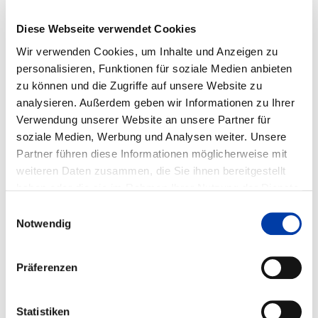
WIRTSCHAFTSZWEIGE:
Diese Webseite verwendet Cookies
29 Herstellung von Kraftwagen und Kraftwagenteilen, 30
Wir verwenden Cookies, um Inhalte und Anzeigen zu
Sonstiger Fahrzeugbau
personalisieren, Funktionen für soziale Medien anbieten
zu können und die Zugriffe auf unsere Website zu
28 Maschinenbau, 22 Herstellung von Gummi- und
analysieren. Außerdem geben wir Informationen zu Ihrer
Kunststoffwaren
Verwendung unserer Website an unsere Partner für
soziale Medien, Werbung und Analysen weiter. Unsere
Partner führen diese Informationen möglicherweise mit
VORHABENBESCHREIBUNG:
weiteren Daten zusammen, die Sie ihnen bereitgestellt
Die Kombination von faserverstärkten Kunststoffen und
haben oder die sie im Rahmen Ihrer Nutzung der Dienste
Metallen zu hybriden Bauteilen ermöglicht die Nutzung
gesammelt haben.
Einwilligungsauswahl
der Vorteile beider Werkstoffgruppen und die damit
Notwendig
verbundenen, resultierenden Synergieeffekte für den
großserienfähigen Leichtbau. Die prozesstechnische
Präferenzen
Machbarkeit wurde in der Forschung bereits bestätigt. Zur
industriellen Implementierung dieser pressgefügten,
lastpfadoptimierten Hybridstrukturen bedarf es dem
Statistiken