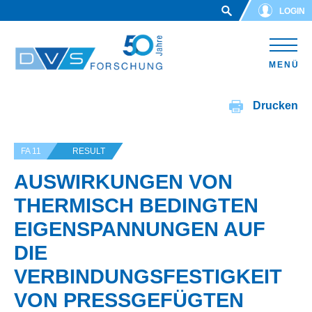
Skip to main content
LOGIN
MENÜ
Drucken
FA 11
RESULT
AUSWIRKUNGEN VON
THERMISCH BEDINGTEN
EIGENSPANNUNGEN AUF
DIE
VERBINDUNGSFESTIGKEIT
VON PRESSGEFÜGTEN