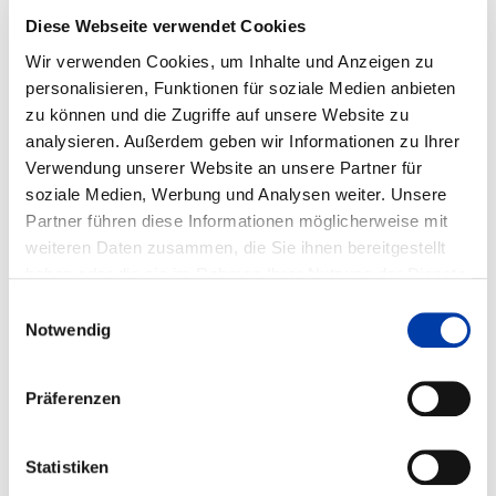
BEANSPRUCHUNG UNTER
Diese Webseite verwendet Cookies
BERÜCKSICHTIGUNG VON
Wir verwenden Cookies, um Inhalte und Anzeigen zu
HYGRO-THERMISCHEN
personalisieren, Funktionen für soziale Medien anbieten
zu können und die Zugriffe auf unsere Website zu
EINFLÜSSEN
analysieren. Außerdem geben wir Informationen zu Ihrer
Verwendung unserer Website an unsere Partner für
soziale Medien, Werbung und Analysen weiter. Unsere
IGF-Vorhaben-Nr.: 01IF24914N
Partner führen diese Informationen möglicherweise mit
weiteren Daten zusammen, die Sie ihnen bereitgestellt
Laufzeit: 01.04.2026 - 30.09.2028
haben oder die sie im Rahmen Ihrer Nutzung der Dienste
gesammelt haben.
Einwilligungsauswahl
Notwendig
FORSCHUNGSEINRICHTUNGEN:
Fakultät für Maschinenbau, Laboratorium für Werkstoff-
Präferenzen
und Fügetechnik (LWF)
FACHGEBIETE:
Statistiken
,