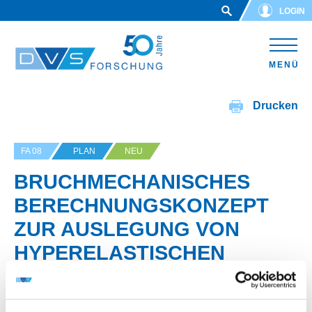
Skip to main content
LOGIN
MENÜ
Drucken
FA 08
PLAN
NEU
BRUCHMECHANISCHES
BERECHNUNGSKONZEPT
ZUR AUSLEGUNG VON
HYPERELASTISCHEN
KLEBVERBINDUNGEN MIT
ZYKLISCHER