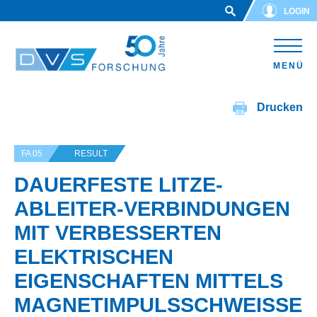
Skip to main content
LOGIN
MENÜ
Drucken
FA 05
RESULT
DAUERFESTE LITZE-
ABLEITER-VERBINDUNGEN
MIT VERBESSERTEN
ELEKTRISCHEN
EIGENSCHAFTEN MITTELS
MAGNETIMPULSSCHWEISSEN