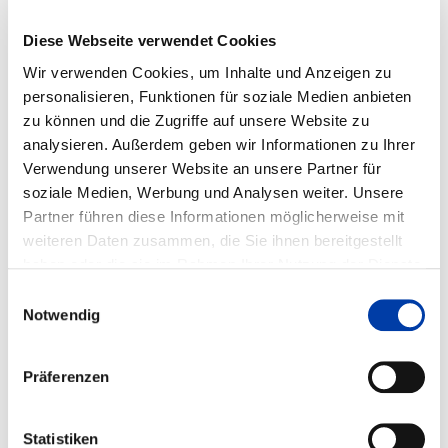
KB Werkstoffe, Materialien
Diese Webseite verwendet Cookies
WIRTSCHAFTSZWEIGE:
Wir verwenden Cookies, um Inhalte und Anzeigen zu
28 Maschinenbau, 29 Herstellung von Kraftwagen und
personalisieren, Funktionen für soziale Medien anbieten
Kraftwagenteilen
zu können und die Zugriffe auf unsere Website zu
analysieren. Außerdem geben wir Informationen zu Ihrer
51 Luftfahrt, 49 Landverkehr
Verwendung unserer Website an unsere Partner für
soziale Medien, Werbung und Analysen weiter. Unsere
Partner führen diese Informationen möglicherweise mit
VORHABENBESCHREIBUNG:
weiteren Daten zusammen, die Sie ihnen bereitgestellt
In diesem Forschungsvorhaben wird sich der Problematik
haben oder die sie im Rahmen Ihrer Nutzung der Dienste
der Litze-Ableiter-Verbindungen elektrischer
gesammelt haben.
Einwilligungsauswahl
Kontaktierungen gewidmet. Diese werden aktuell durch
Notwendig
die Verfahren des Ultraschallschweißens und des
Widerstandspunktschweißens hergestellt. Dabei zeigt
Präferenzen
sich häufig, dass die im Bereich der Elektromobilität
seitens der Hersteller und deren Zuliefern geforderten
artfremden Al-Cu-Verbindungen, wie auch artgleiche Al-
Statistiken