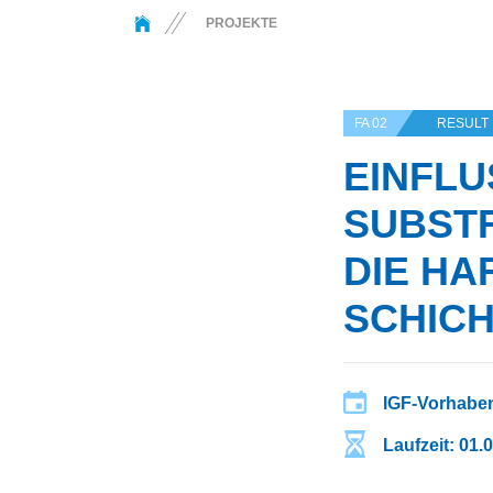
You are here:
PROJEKTE
FA 02
RESULT
EINFLU
SUBSTR
DIE HA
SCHIC
IGF-Vorhaben
Laufzeit: 01.