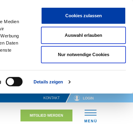
Cookies zulassen
le Medien
ir
Auswahl erlauben
, Werbung
ren Daten
ienste
Nur notwendige Cookies
g
Details zeigen
KONTAKT
LOGIN
MITGLIED WERDEN
N
MENÜ