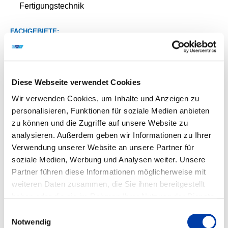
Fertigungstechnik
FACHGEBIETE:
MB Fertigungstechnik, auch: Umformtechnik,
Fügetechnik, Oberflächentechnik,
MA Produktionstechnologien, auch: Konstruktion,
Diese Webseite verwendet Cookies
GD Mess- und Regelungstechnik, Sensorik,
Wir verwenden Cookies, um Inhalte und Anzeigen zu
Mikrosystemtechnik, auch: Automatisierungstechnik
personalisieren, Funktionen für soziale Medien anbieten
zu können und die Zugriffe auf unsere Website zu
WIRTSCHAFTSZWEIGE:
analysieren. Außerdem geben wir Informationen zu Ihrer
28 Maschinenbau, 27 Herstellung von elektrischen
Verwendung unserer Website an unsere Partner für
Ausrüstungen
soziale Medien, Werbung und Analysen weiter. Unsere
Partner führen diese Informationen möglicherweise mit
24 Metallerzeugung und -bearbeitung, 63
weiteren Daten zusammen, die Sie ihnen bereitgestellt
Informationstechnologie
haben oder die sie im Rahmen Ihrer Nutzung der Dienste
gesammelt haben.
Einwilligungsauswahl
Notwendig
VORHABENBESCHREIBUNG: