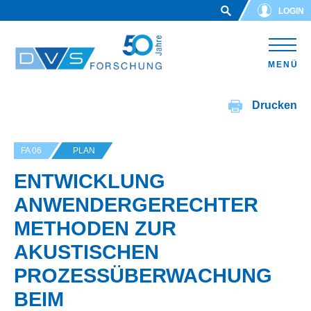
Skip to main content
LOGIN
MENÜ
Drucken
FA 06
PLAN
ENTWICKLUNG
ANWENDERGERECHTER
METHODEN ZUR
AKUSTISCHEN
PROZESSÜBERWACHUNG
BEIM