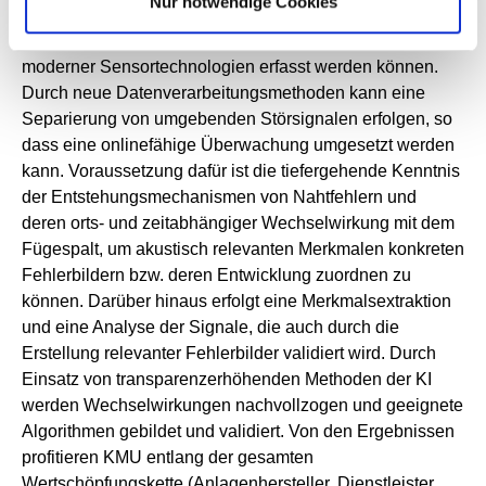
Nur notwendige Cookies
von Nahtfehlern zu spezifischen akustischen
(Über-)Schallereignissen führt, welche durch Einsatz
moderner Sensortechnologien erfasst werden können.
Durch neue Datenverarbeitungsmethoden kann eine
Separierung von umgebenden Störsignalen erfolgen, so
dass eine onlinefähige Überwachung umgesetzt werden
kann. Voraussetzung dafür ist die tiefergehende Kenntnis
der Entstehungsmechanismen von Nahtfehlern und
deren orts- und zeitabhängiger Wechselwirkung mit dem
Fügespalt, um akustisch relevanten Merkmalen konkreten
Fehlerbildern bzw. deren Entwicklung zuordnen zu
können. Darüber hinaus erfolgt eine Merkmalsextraktion
und eine Analyse der Signale, die auch durch die
Erstellung relevanter Fehlerbilder validiert wird. Durch
Einsatz von transparenzerhöhenden Methoden der KI
werden Wechselwirkungen nachvollzogen und geeignete
Algorithmen gebildet und validiert. Von den Ergebnissen
profitieren KMU entlang der gesamten
Wertschöpfungskette (Anlagenhersteller, Dienstleister