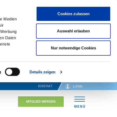
Cookies zulassen
le Medien
ir
Auswahl erlauben
, Werbung
ren Daten
ienste
Nur notwendige Cookies
g
Details zeigen
KONTAKT
LOGIN
MITGLIED WERDEN
N
MENÜ