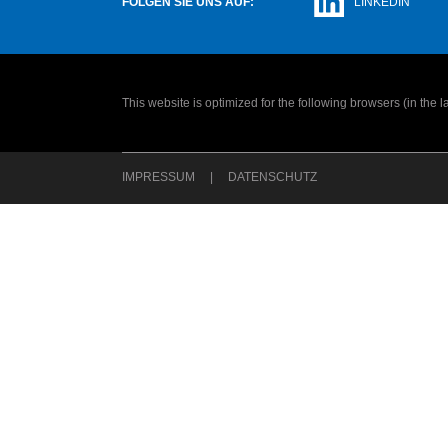
FOLGEN SIE UNS AUF:
LINKEDIN
This website is optimized for the following browsers (in the 
IMPRESSUM
DATENSCHUTZ