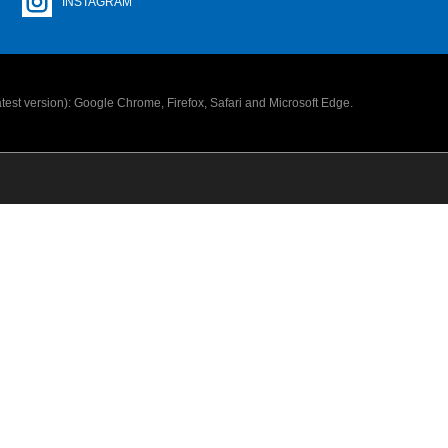
INSTAGRAM
latest version): Google Chrome, Firefox, Safari and Microsoft Edge.