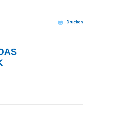
Drucken
DAS
K