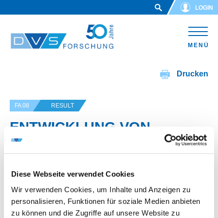
Skip to main content
LOGIN
MENÜ
Drucken
FA 08
RESULT
ENTWICKLUNG VON
DURCHFLUSSMESSSYSTEME
N FÜR DIE MASCHINELLE K
LEBSTOFFAPPLIKATION
Diese Webseite verwendet Cookies
Wir verwenden Cookies, um Inhalte und Anzeigen zu
personalisieren, Funktionen für soziale Medien anbieten
IGF-Vorhaben-Nr.: 93.270 N
zu können und die Zugriffe auf unsere Website zu