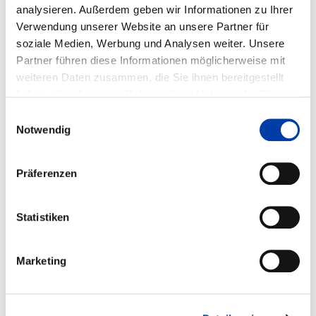
analysieren. Außerdem geben wir Informationen zu Ihrer
Laufzeit: 01.01.1993 - 31.12.1994
Verwendung unserer Website an unsere Partner für
soziale Medien, Werbung und Analysen weiter. Unsere
Partner führen diese Informationen möglicherweise mit
weiteren Daten zusammen, die Sie ihnen bereitgestellt
FORSCHUNGSEINRICHTUNGEN:
haben oder die sie im Rahmen Ihrer Nutzung der Dienste
Institut für Schweißtechnik und Fügetechnik
gesammelt haben.
Einwilligungsauswahl
Notwendig
FACHGEBIETE:
,
Präferenzen
,
WIRTSCHAFTSZWEIGE:
Statistiken
,
Marketing
,