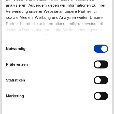
analysieren. Außerdem geben wir Informationen zu Ihrer
Verwendung unserer Website an unsere Partner für
FORSCHUNGSEINRICHTUNGEN:
soziale Medien, Werbung und Analysen weiter. Unsere
Fraunhofer-Institut für Werkzeug- maschinen und
Partner führen diese Informationen möglicherweise mit
Umformtechnik IWU
weiteren Daten zusammen, die Sie ihnen bereitgestellt
Fraunhofer-Institut f. Fertigungstechnik und
haben oder die sie im Rahmen Ihrer Nutzung der Dienste
Angewandte Materialforschung IFAM
gesammelt haben.
Einwilligungsauswahl
Notwendig
FACHGEBIETE:
,
Präferenzen
,
Statistiken
WIRTSCHAFTSZWEIGE:
,
Marketing
,