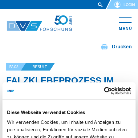
Skip to main content
LOGIN
MENÜ
Drucken
FA 08
RESULT
FALZKLEBEPROZESS IM
AUTOMOBILEN ROHBAU
Diese Webseite verwendet Cookies
IGF-Vorhaben-Nr.: 00.294 Z
Wir verwenden Cookies, um Inhalte und Anzeigen zu
Laufzeit: 01.06.2008 - 30.11.2010
personalisieren, Funktionen für soziale Medien anbieten
zu können und die Zugriffe auf unsere Website zu