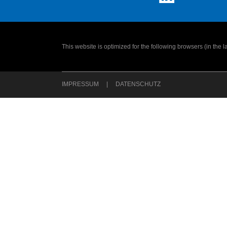
This website is optimized for the following browsers (in the 
IMPRESSUM
DATENSCHUTZ