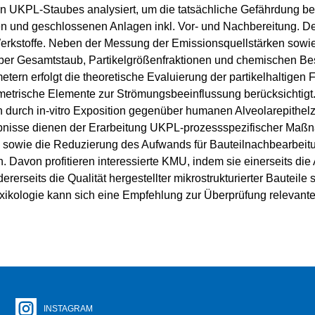
en UKPL-Staubes analysiert, um die tatsächliche Gefährdung b
n und geschlossenen Anlagen inkl. Vor- und Nachbereitung. Der
rkstoffe. Neben der Messung der Emissionsquellstärken sowie d
ber Gesamtstaub, Partikelgrößenfraktionen und chemischen Be
tern erfolgt die theoretische Evaluierung der partikelhaltigen
trische Elemente zur Strömungsbeeinflussung berücksichtigt. 
urch in-vitro Exposition gegenüber humanen Alveolarepithelzel
bnisse dienen der Erarbeitung UKPL-prozessspezifischer Maßna
 sowie die Reduzierung des Aufwands für Bauteilnachbearbei
 Davon profitieren interessierte KMU, indem sie einerseits die
rerseits die Qualität hergestellter mikrostrukturierter Bauteil
xikologie kann sich eine Empfehlung zur Überprüfung relevant
INSTAGRAM