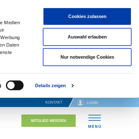
Cookies zulassen
le Medien
ir
Auswahl erlauben
, Werbung
ren Daten
ienste
Nur notwendige Cookies
g
Details zeigen
KONTAKT
LOGIN
MITGLIED WERDEN
N
MENÜ