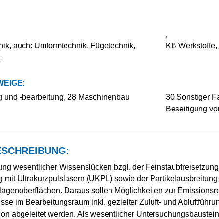
,
ik, auch: Umformtechnik, Fügetechnik,
KB Werkstoffe, 
k
EIGE:
g und -bearbeitung, 28 Maschinenbau
30 Sonstiger 
Beseitigung vo
SCHREIBUNG:
eßung wesentlicher Wissenslücken bzgl. der Feinstaubfreisetzun
g mit Ultrakurzpulslasern (UKPL) sowie der Partikelausbreitung 
nlagenoberflächen. Daraus sollen Möglichkeiten zur Emissionsr
sse im Bearbeitungsraum inkl. gezielter Zuluft- und Abluftführu
ion abgeleitet werden. Als wesentlicher Untersuchungsbaustein