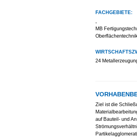
FACHGEBIETE:
,
MB Fertigungstechn
Oberflächentechni
WIRTSCHAFTSZW
24 Metallerzeugun
VORHABENBE
Ziel ist die Schli
Materialbearbeitun
auf Bauteil- und A
Strömungsverhältni
Partikelagglomerat