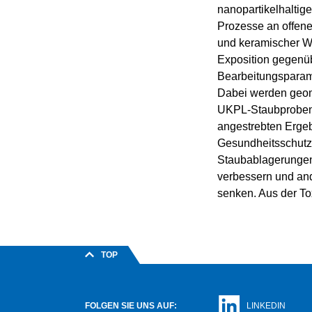
nanopartikelhaltig
Prozesse an offene
und keramischer We
Exposition gegenü
Bearbeitungsparame
Dabei werden geome
UKPL-Staubproben d
angestrebten Erge
Gesundheitsschutz
Staubablagerungen.
verbessern und ande
senken. Aus der To
TOP
FOLGEN SIE UNS AUF:
LINKEDIN