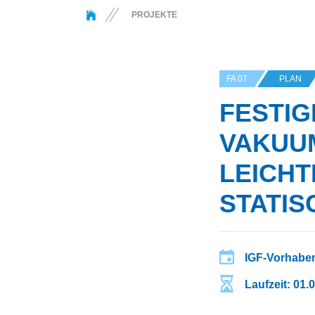
You are here:
PROJEKTE
FA 07
PLAN
FESTIG
VAKUU
LEICH
STATIS
IGF-Vorhaben
Laufzeit: 01.