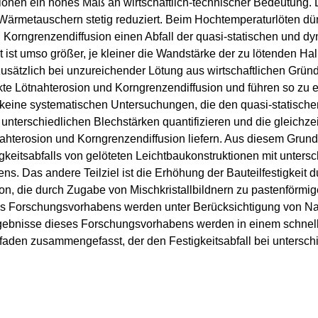
ionen ein hohes Maß an wirtschaftlich-technischer Bedeutung.
/Wärmetauschern stetig reduziert. Beim Hochtemperaturlöten d
 Korngrenzendiffusion einen Abfall der quasi-statischen und dy
it ist umso größer, je kleiner die Wandstärke der zu lötenden Hal
usätzlich bei unzureichender Lötung aus wirtschaftlichen Grü
kte Lötnahterosion und Korngrenzendiffusion und führen so zu ei
n keine systematischen Untersuchungen, die den quasi-statisch
t unterschiedlichen Blechstärken quantifizieren und die gleich
terosion und Korngrenzendiffusion liefern. Aus diesem Grund 
keitsabfalls von gelöteten Leichtbaukonstruktionen mit untersch
s. Das andere Teilziel ist die Erhöhung der Bauteilfestigkeit 
on, die durch Zugabe von Mischkristallbildnern zu pastenförmige
es Forschungsvorhabens werden unter Berücksichtigung von Na
gebnisse dieses Forschungsvorhabens werden in einem schnell 
tfaden zusammengefasst, der den Festigkeitsabfall bei untersc