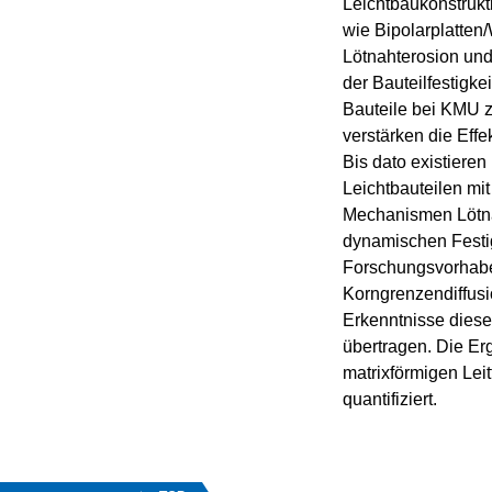
Leichtbaukonstrukt
wie Bipolarplatten
Lötnahterosion und
der Bauteilfestigke
Bauteile bei KMU z
verstärken die Effe
Bis dato existiere
Leichtbauteilen mi
Mechanismen Lötnah
dynamischen Festig
Forschungsvorhaben
Korngrenzendiffusi
Erkenntnisse dies
übertragen. Die Er
matrixförmigen Lei
quantifiziert.