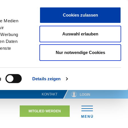
Cookies zulassen
le Medien
ir
Auswahl erlauben
, Werbung
ren Daten
ienste
Nur notwendige Cookies
g
Details zeigen
KONTAKT
LOGIN
MITGLIED WERDEN
N
MENÜ