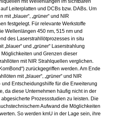
hlquellen mit Wellenlängen im sichtbaren
 auf Leiterplatten und DCBs bzw. DABs. Um
 mit „blauer“, „grüner“ und NIR
en festgelegt. Für relevante Werkstoffe
 die Wellenlängen 450 nm, 515 nm und
d des Laserstrahllötprozesses in situ
 „blauer“ und „grüner“ Laserstrahlung
ie Möglichkeiten und Grenzen dieser
ahllöten mit NIR Strahlquellen verglichen.
 „KomBond“) zurückgegriffen werden. Am Ende
löten mit „blauer“, „grüner“ und NIR
- und Entscheidungshilfe für die Erweiterung
e, da diese Unternehmen häufig nicht in der
h abgesicherte Prozessstudien zu leisten. Die
suchstechnischem Aufwand die Möglichkeiten
werten. So werden kmU in der Lage sein, ihre