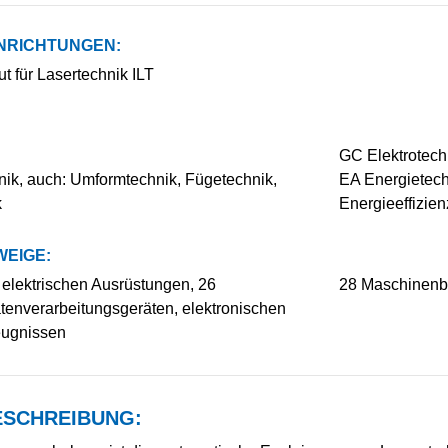
NRICHTUNGEN:
ut für Lasertechnik ILT
GC Elektrotechn
ik, auch: Umformtechnik, Fügetechnik,
EA Energietech
k
Energieeffizien
EIGE:
 elektrischen Ausrüstungen, 26
28 Maschinenba
tenverarbeitungsgeräten, elektronischen
eugnissen
SCHREIBUNG: