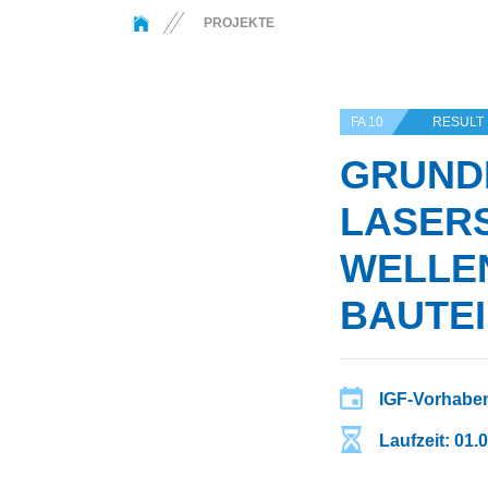
You are here:
PROJEKTE
FA 10
RESULT
GRUND
LASER
WELLE
BAUTE
IGF-Vorhaben
Laufzeit: 01.