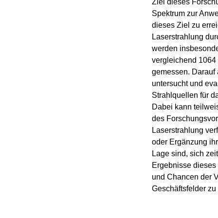
Ziel dieses Forsch
Spektrum zur Anwe
dieses Ziel zu err
Laserstrahlung durc
werden insbesonder
vergleichend 1064 
gemessen. Darauf a
untersucht und eva
Strahlquellen für d
Dabei kann teilwe
des Forschungsvorh
Laserstrahlung verf
oder Ergänzung ihr
Lage sind, sich zei
Ergebnisse dieses
und Chancen der Ve
Geschäftsfelder zu 