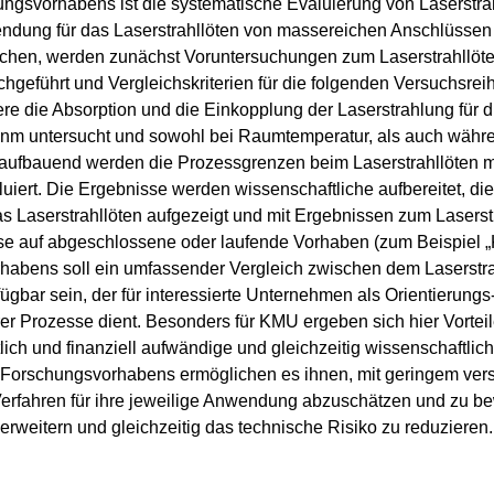
ungsvorhabens ist die systematische Evaluierung von Laserstra
ndung für das Laserstrahllöten von massereichen Anschlüssen
eichen, werden zunächst Voruntersuchungen zum Laserstrahllöten
hgeführt und Vergleichskriterien für die folgenden Versuchsreih
e die Absorption und die Einkopplung der Laserstrahlung für
nm untersucht und sowohl bei Raumtemperatur, als auch währen
ufbauend werden die Prozessgrenzen beim Laserstrahllöten mit
luiert. Die Ergebnisse werden wissenschaftliche aufbereitet, d
as Laserstrahllöten aufgezeigt und mit Ergebnissen zum Laserstr
ise auf abgeschlossene oder laufende Vorhaben (zum Beispiel
abens soll ein umfassender Vergleich zwischen dem Laserstrahl
ügbar sein, der für interessierte Unternehmen als Orientierungs
er Prozesse dient. Besonders für KMU ergeben sich hier Vorteil
tlich und finanziell aufwändige und gleichzeitig wissenschaftlic
 Forschungsvorhabens ermöglichen es ihnen, mit geringem ver
rfahren für ihre jeweilige Anwendung abzuschätzen und zu be
erweitern und gleichzeitig das technische Risiko zu reduzieren.