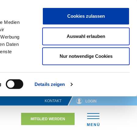
Cookies zulassen
le Medien
ir
Auswahl erlauben
, Werbung
ren Daten
ienste
Nur notwendige Cookies
g
Details zeigen
KONTAKT
LOGIN
MITGLIED WERDEN
N
MENÜ