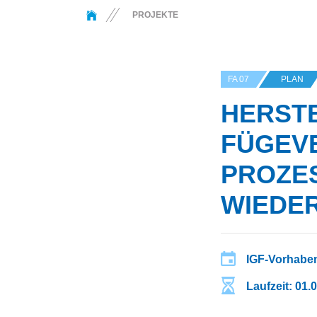
You are here:
PROJEKTE
FA 07
PLAN
HERST
FÜGEVE
PROZE
WIEDE
IGF-Vorhaben
Laufzeit: 01.