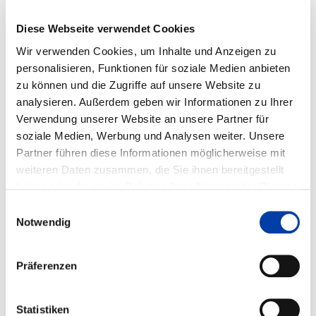
ODELLEN UNTER B
Diese Webseite verwendet Cookies
ESONDERER B
Wir verwenden Cookies, um Inhalte und Anzeigen zu
ERÜCKSICHTIGUNG VON E
personalisieren, Funktionen für soziale Medien anbieten
IGENSPANNUNGEN
zu können und die Zugriffe auf unsere Website zu
analysieren. Außerdem geben wir Informationen zu Ihrer
Verwendung unserer Website an unsere Partner für
IGF-Vorhaben-Nr.: 15.913 N
soziale Medien, Werbung und Analysen weiter. Unsere
Partner führen diese Informationen möglicherweise mit
Laufzeit: 01.12.2008 - 30.11.2011
weiteren Daten zusammen, die Sie ihnen bereitgestellt
haben oder die sie im Rahmen Ihrer Nutzung der Dienste
gesammelt haben.
Einwilligungsauswahl
Notwendig
FORSCHUNGSEINRICHTUNGEN:
Fraunhofer-Institut für Werkstoffmechanik IWM
Präferenzen
Fraunhofer-Institut für Betriebs- festigkeit und
Systemzuverlässigkeit LBF
Statistiken