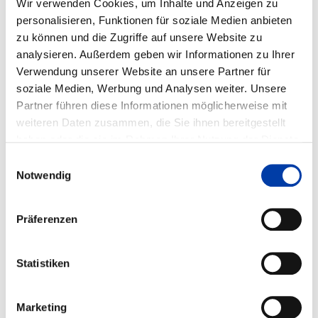
Wir verwenden Cookies, um Inhalte und Anzeigen zu
NI-BASISLEGIERUNGEN
personalisieren, Funktionen für soziale Medien anbieten
zu können und die Zugriffe auf unsere Website zu
analysieren. Außerdem geben wir Informationen zu Ihrer
IGF-Vorhaben-Nr.: 12.772 N
Verwendung unserer Website an unsere Partner für
soziale Medien, Werbung und Analysen weiter. Unsere
Laufzeit: 01.03.2001 - 28.02.2003
Partner führen diese Informationen möglicherweise mit
weiteren Daten zusammen, die Sie ihnen bereitgestellt
haben oder die sie im Rahmen Ihrer Nutzung der Dienste
FORSCHUNGSEINRICHTUNGEN:
gesammelt haben.
Einwilligungsauswahl
Institut für Schweißtechnik und Trennende
Notwendig
Fertigungsverfahren (ISAF)
Präferenzen
FACHGEBIETE:
,
Statistiken
,
WIRTSCHAFTSZWEIGE:
Marketing