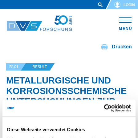
Skip to main content
LOGIN
MENÜ
Drucken
FA 01
RESULT
METALLURGISCHE UND
KORROSIONSSCHEMISCHE
UNTERSUCHUNGEN ZUR
HERSTELLUNG VON
PLASMA-PULVER-
Diese Webseite verwendet Cookies
NACHPLATTIERUNGEN AUS