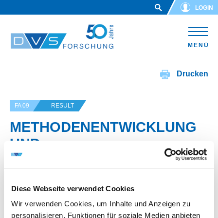
Skip to main content
LOGIN
MENÜ
Drucken
FA 09
RESULT
METHODENENTWICKLUNG
UND
LEITFADENERSTELLUNG
FÜR DIE BEWERTUNG DER
Diese Webseite verwendet Cookies
NACHHALTIGKEIT
Wir verwenden Cookies, um Inhalte und Anzeigen zu
STÄHLERNER
personalisieren, Funktionen für soziale Medien anbieten