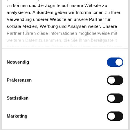
KOSNTRUKTIONEN FÜR
zu können und die Zugriffe auf unsere Website zu
analysieren. Außerdem geben wir Informationen zu Ihrer
ERNEUERBARE ENERGIEN
Verwendung unserer Website an unsere Partner für
soziale Medien, Werbung und Analysen weiter. Unsere
Partner führen diese Informationen möglicherweise mit
IGF-Vorhaben-Nr.: 16.599 N
weiteren Daten zusammen, die Sie ihnen bereitgestellt
Laufzeit: 01.05.2010 - 31.10.2012
haben oder die sie im Rahmen Ihrer Nutzung der Dienste
gesammelt haben.
Einwilligungsauswahl
Notwendig
FACHGEBIETE:
Präferenzen
,
,
Statistiken
WIRTSCHAFTSZWEIGE:
,
Marketing
,