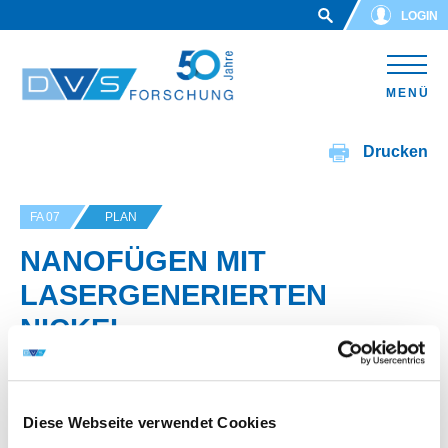
Skip to main content
LOGIN
MENÜ
Drucken
FA 07
PLAN
NANOFÜGEN MIT
LASERGENERIERTEN
NICKEL-
LEGIERUNGSNANOPARTIKE
LN
Diese Webseite verwendet Cookies