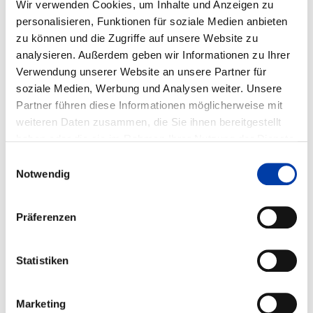
Wir verwenden Cookies, um Inhalte und Anzeigen zu
IGF-Vorhaben-Nr.: 01IF24722N
personalisieren, Funktionen für soziale Medien anbieten
zu können und die Zugriffe auf unsere Website zu
Laufzeit: 01.02.2026 - 31.01.2028
analysieren. Außerdem geben wir Informationen zu Ihrer
Verwendung unserer Website an unsere Partner für
soziale Medien, Werbung und Analysen weiter. Unsere
FORSCHUNGSEINRICHTUNGEN:
Partner führen diese Informationen möglicherweise mit
Institut für Werkstoffwissenschaft und Werkstofftechnik,
weiteren Daten zusammen, die Sie ihnen bereitgestellt
Professur Verbund-
haben oder die sie im Rahmen Ihrer Nutzung der Dienste
gesammelt haben.
Einwilligungsauswahl
FACHGEBIETE:
Notwendig
IB Raumfahrttechnik,
MB Fertigungstechnik, auch: Umformtechnik,
Präferenzen
Fügetechnik, Oberflächentechnik
,
Statistiken
MA Produktionstechnologien, auch: Konstruktion
Marketing
WIRTSCHAFTSZWEIGE: