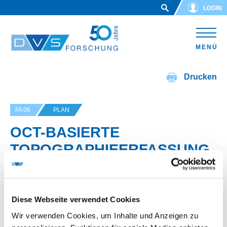
Skip to main content
LOGIN
MENÜ
Drucken
FA 06
PLAN
OCT-BASIERTE
TOPOGRAPHIEERFASSUNG
UND MULTIPARAMETER-
REGELUNG BEIM LMD
Diese Webseite verwendet Cookies
Wir verwenden Cookies, um Inhalte und Anzeigen zu
IGF-Vorhaben-Nr.: 01IF23206N