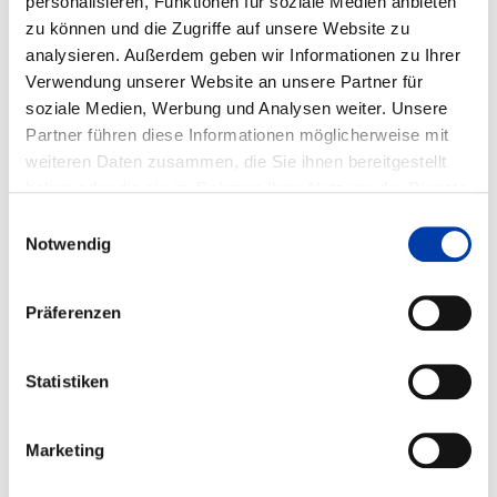
personalisieren, Funktionen für soziale Medien anbieten
zu können und die Zugriffe auf unsere Website zu
Laufzeit: 01.03.2024 - 30.11.2026
analysieren. Außerdem geben wir Informationen zu Ihrer
Verwendung unserer Website an unsere Partner für
soziale Medien, Werbung und Analysen weiter. Unsere
FORSCHUNGSEINRICHTUNGEN:
Partner führen diese Informationen möglicherweise mit
Strahltechnik GmbH
weiteren Daten zusammen, die Sie ihnen bereitgestellt
haben oder die sie im Rahmen Ihrer Nutzung der Dienste
FACHGEBIETE:
gesammelt haben.
Einwilligungsauswahl
MB Fertigungstechnik, auch: Umformtechnik,
Notwendig
Fügetechnik, Oberflächentechnik,
GD Mess- und Regelungstechnik, Sensorik,
Präferenzen
Mikrosystemtechnik, auch: Automatisierungstechnik,
Statistiken
WIRTSCHAFTSZWEIGE:
24 Metallerzeugung und -bearbeitung, 28 Maschinenbau
Marketing
29 Herstellung von Kraftwagen und Kraftwagenteilen, 30
Sonstiger Fahrzeugbau