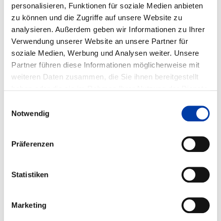
personalisieren, Funktionen für soziale Medien anbieten
zu können und die Zugriffe auf unsere Website zu
IGF-Vorhaben-Nr.: 18.021 B
analysieren. Außerdem geben wir Informationen zu Ihrer
Verwendung unserer Website an unsere Partner für
Laufzeit: 01.01.2014 - 31.12.2015
soziale Medien, Werbung und Analysen weiter. Unsere
Partner führen diese Informationen möglicherweise mit
weiteren Daten zusammen, die Sie ihnen bereitgestellt
haben oder die sie im Rahmen Ihrer Nutzung der Dienste
FORSCHUNGSEINRICHTUNGEN:
gesammelt haben.
Institut für Fertigungstechnik Professur für Fügetechnik
Einwilligungsauswahl
Notwendig
u. Montage
FACHGEBIETE:
Präferenzen
,
,
Statistiken
WIRTSCHAFTSZWEIGE:
Marketing
,