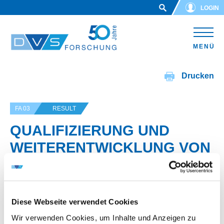
Skip to main content
LOGIN
MENÜ
Drucken
FA 03
RESULT
QUALIFIZIERUNG UND
WEITERENTWICKLUNG VON
SCHLEPPGASDÜSEN FÜR
EINE VERBESSERTE
SCHUTZGASABDECKUNG
Diese Webseite verwendet Cookies
BEIM SCHWEISSEN
Wir verwenden Cookies, um Inhalte und Anzeigen zu