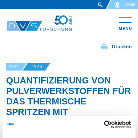
Skip to main content
LOGIN
MENÜ
Drucken
FA 02
PLAN
QUANTIFIZIERUNG VON
PULVERWERKSTOFFEN FÜR
DAS THERMISCHE
SPRITZEN MIT
UNTERSTÜTZUNG
DIGITALER TESTMETHODEN