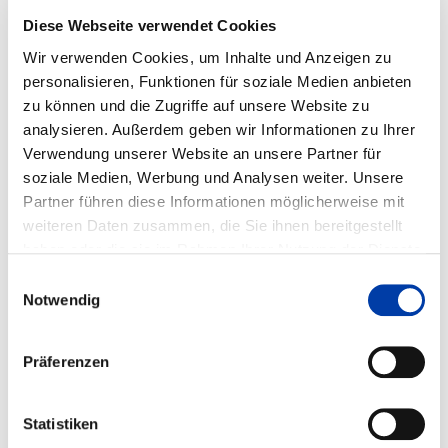
UND EINBINDUNG
Diese Webseite verwendet Cookies
KÜNSTLICHER INTELLIGENZ
Wir verwenden Cookies, um Inhalte und Anzeigen zu
personalisieren, Funktionen für soziale Medien anbieten
zu können und die Zugriffe auf unsere Website zu
IGF-Vorhaben-Nr.: 01IF23252N
analysieren. Außerdem geben wir Informationen zu Ihrer
Verwendung unserer Website an unsere Partner für
Laufzeit: 01.05.2024 - 30.04.2027
soziale Medien, Werbung und Analysen weiter. Unsere
Partner führen diese Informationen möglicherweise mit
weiteren Daten zusammen, die Sie ihnen bereitgestellt
haben oder die sie im Rahmen Ihrer Nutzung der Dienste
FORSCHUNGSEINRICHTUNGEN:
gesammelt haben.
Lehrstuhl und Institut für Oberflächen- technik im
Einwilligungsauswahl
Maschinenbau (IOT)
Notwendig
FACHGEBIETE:
Präferenzen
MB Fertigungstechnik, auch: Umformtechnik,
Fügetechnik, Oberflächentechnik,
Statistiken
KB Werkstoffe, Materialien