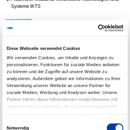
Systeme IKTS
FACHGEBIETE:
MB Fertigungstechnik, auch: Umformtechnik,
Fügetechnik, Oberflächentechnik,
GC Elektrotechnik, Elektronik, Elektroniksysteme
Diese Webseite verwendet Cookies
KB Werkstoffe, Materialien,
Wir verwenden Cookies, um Inhalte und Anzeigen zu
GD Mess- und Regelungstechnik, Sensorik,
personalisieren, Funktionen für soziale Medien anbieten
Mikrosystemtechnik, auch: Automatisierungstechnik
zu können und die Zugriffe auf unsere Website zu
analysieren. Außerdem geben wir Informationen zu Ihrer
WIRTSCHAFTSZWEIGE:
Verwendung unserer Website an unsere Partner für
29 Herstellung von Kraftwagen und Kraftwagenteilen, 27
soziale Medien, Werbung und Analysen weiter. Unsere
Herstellung von elektrischen Ausrüstungen
Partner führen diese Informationen möglicherweise mit
weiteren Daten zusammen, die Sie ihnen bereitgestellt
28 Maschinenbau, 35 Energieversorgung
haben oder die sie im Rahmen Ihrer Nutzung der Dienste
gesammelt haben.
Einwilligungsauswahl
Notwendig