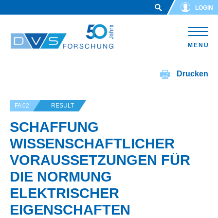
Skip to main content
LOGIN
MENÜ
Drucken
FA 02
RESULT
SCHAFFUNG
WISSENSCHAFTLICHER
VORAUSSETZUNGEN FÜR
DIE NORMUNG
ELEKTRISCHER
EIGENSCHAFTEN