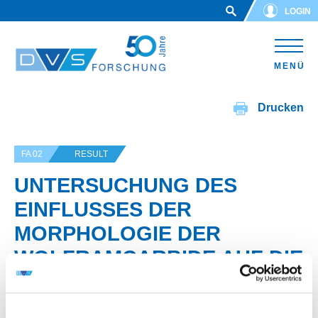
Skip to main content
LOGIN
MENÜ
Drucken
FA 02
RESULT
UNTERSUCHUNG DES
EINFLUSSES DER
MORPHOLOGIE DER
WOLFRAMCARBIDE AUF DIE
EIGENSCHAFTEN VON
VERSCHLEISSSCHICHTEN A