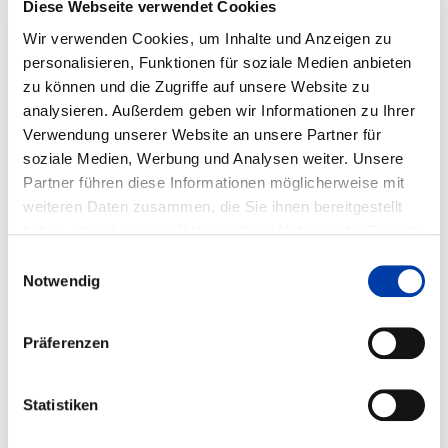
Diese Webseite verwendet Cookies
M BEISPIEL DES P
Wir verwenden Cookies, um Inhalte und Anzeigen zu
LASMAPULVERAUFTRAGSC
personalisieren, Funktionen für soziale Medien anbieten
HWEISSENS
zu können und die Zugriffe auf unsere Website zu
analysieren. Außerdem geben wir Informationen zu Ihrer
Verwendung unserer Website an unsere Partner für
IGF-Vorhaben-Nr.: 15.232 B
soziale Medien, Werbung und Analysen weiter. Unsere
Partner führen diese Informationen möglicherweise mit
Laufzeit: 01.06.2007 - 31.05.2009
weiteren Daten zusammen, die Sie ihnen bereitgestellt
haben oder die sie im Rahmen Ihrer Nutzung der Dienste
gesammelt haben.
Einwilligungsauswahl
Notwendig
FORSCHUNGSEINRICHTUNGEN:
Institut für Werkstoffe, Technologien u. Mechanik
(IWTM)/ Lehrstuhl Fügetechn.
Präferenzen
FACHGEBIETE:
Statistiken
,