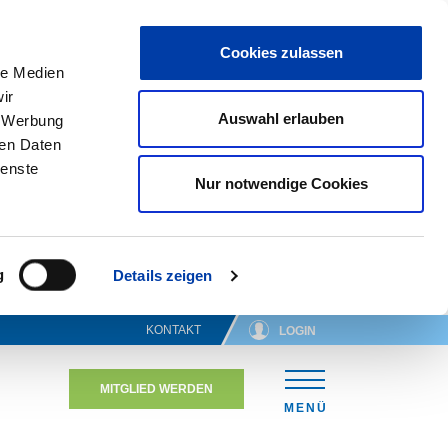
Cookies zulassen
le Medien
ir
Auswahl erlauben
, Werbung
ren Daten
ienste
Nur notwendige Cookies
g
Details zeigen
KONTAKT
LOGIN
MITGLIED WERDEN
N
MENÜ