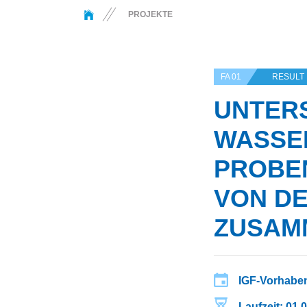
You are here:
PROJEKTE
FA 01
RESULT
UNTER
WASSE
PROBEN
ON DER
USAMME
IGF-Vorhaben
Laufzeit: 01.