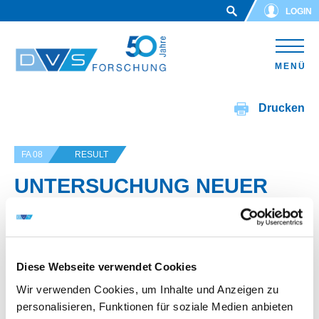
Skip to main content
LOGIN
MENÜ
Drucken
FA 08
RESULT
UNTERSUCHUNG NEUER
PROZESSFÜHRUNGSSTRAT
EGIEN ZUR STEIGERUNG
DER NAHTFESTIGKEIT BEIM
Diese Webseite verwendet Cookies
ULTRASCHALLSCHWEISSEN
Wir verwenden Cookies, um Inhalte und Anzeigen zu
personalisieren, Funktionen für soziale Medien anbieten