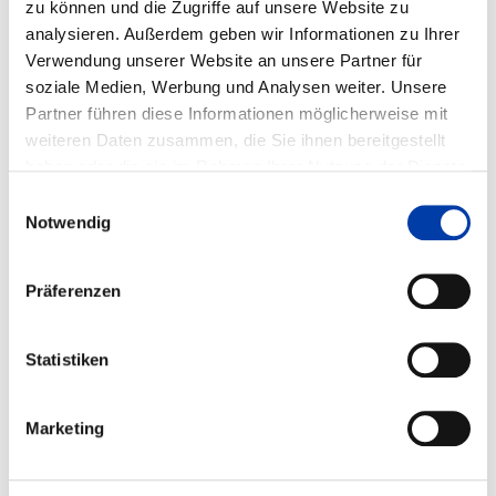
zu können und die Zugriffe auf unsere Website zu
IGF-Vorhaben-Nr.: 86.260 N
analysieren. Außerdem geben wir Informationen zu Ihrer
Verwendung unserer Website an unsere Partner für
Laufzeit: 01.07.1991 - 31.12.1993
soziale Medien, Werbung und Analysen weiter. Unsere
Partner führen diese Informationen möglicherweise mit
weiteren Daten zusammen, die Sie ihnen bereitgestellt
FORSCHUNGSEINRICHTUNGEN:
haben oder die sie im Rahmen Ihrer Nutzung der Dienste
(IKV) in Industrie und Handwerk an der RWTH Aachen
gesammelt haben.
Einwilligungsauswahl
Notwendig
FACHGEBIETE:
,
Präferenzen
,
Statistiken
WIRTSCHAFTSZWEIGE:
,
Marketing
,