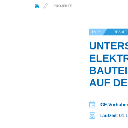
You are here:
PROJEKTE
FA 06
RESULT
UNTER
ELEKTR
AUTEIL
UF DER
IGF-Vorhaben
Laufzeit: 01.