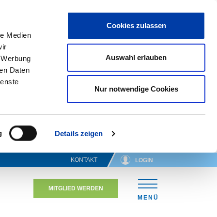
Cookies zulassen
le Medien
ir
Auswahl erlauben
, Werbung
ren Daten
ienste
Nur notwendige Cookies
g
Details zeigen
KONTAKT
LOGIN
MITGLIED WERDEN
N
MENÜ