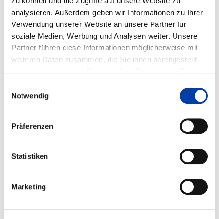
zu können und die Zugriffe auf unsere Website zu
analysieren. Außerdem geben wir Informationen zu Ihrer
Laufzeit: 01.08.2000 - 31.07.2002
Verwendung unserer Website an unsere Partner für
soziale Medien, Werbung und Analysen weiter. Unsere
Partner führen diese Informationen möglicherweise mit
FORSCHUNGSEINRICHTUNGEN:
weiteren Daten zusammen, die Sie ihnen bereitgestellt
Institut für Schweißtechnik und Trennende
haben oder die sie im Rahmen Ihrer Nutzung der Dienste
Fertigungsverfahren (ISAF)
gesammelt haben.
Einwilligungsauswahl
Notwendig
FACHGEBIETE:
,
Präferenzen
,
Statistiken
WIRTSCHAFTSZWEIGE:
,
Marketing
,