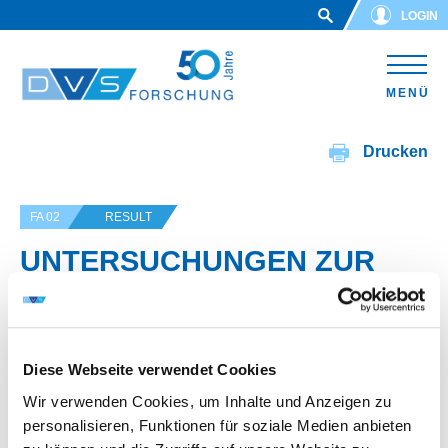
Skip to main content
LOGIN
MENÜ
Drucken
FA 02
RESULT
UNTERSUCHUNGEN ZUR
FESTIGKEITSOPTIMIERUNG
HOCHVERSCHLEISSBESTÄND
IGER SCHUTZSCHICHTEN
Diese Webseite verwendet Cookies
Wir verwenden Cookies, um Inhalte und Anzeigen zu
personalisieren, Funktionen für soziale Medien anbieten
IGF-Vorhaben-Nr.: 12.577 B