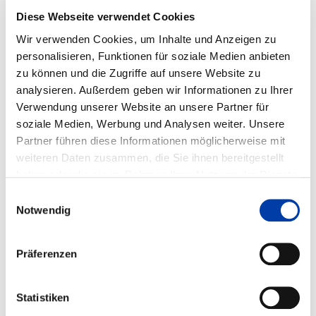
ASER-A
Diese Webseite verwendet Cookies
UFTRAGSCHWEISSEN MIT H
Wir verwenden Cookies, um Inhalte und Anzeigen zu
EISSDRAHT
personalisieren, Funktionen für soziale Medien anbieten
zu können und die Zugriffe auf unsere Website zu
analysieren. Außerdem geben wir Informationen zu Ihrer
Verwendung unserer Website an unsere Partner für
IGF-Vorhaben-Nr.: 95.960 N
soziale Medien, Werbung und Analysen weiter. Unsere
Laufzeit: 01.10.1993 - 30.09.1995
Partner führen diese Informationen möglicherweise mit
weiteren Daten zusammen, die Sie ihnen bereitgestellt
haben oder die sie im Rahmen Ihrer Nutzung der Dienste
gesammelt haben.
Einwilligungsauswahl
FORSCHUNGSEINRICHTUNGEN:
Notwendig
Institut für Schweißtechnik und Trennende
Fertigungsverfahren (ISAF)
Präferenzen
FACHGEBIETE:
Statistiken
,