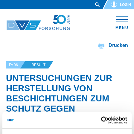
Skip to main content
LOGIN
MENÜ
Drucken
FA 06
RESULT
UNTERSUCHUNGEN ZUR
HERSTELLUNG VON
BESCHICHTUNGEN ZUM
SCHUTZ GEGEN
KORROSION UND
VERSCHLEISS DURCH C02-L