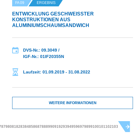
FA 09
ERGEBNIS
ENTWICKLUNG GESCHWEISSTER K
ONSTRUKTIONEN AUS A
LUMINIUMSCHAUMSANDWICH
DVS-Nr.: 09.3049 /
IGF-Nr.: 01IF20355N
Laufzeit: 01.09.2019 - 31.08.2022
WEITERE INFORMATIONEN
78
79
80
81
82
83
84
85
86
87
88
89
90
91
92
93
94
95
96
97
98
99
100
101
102
103