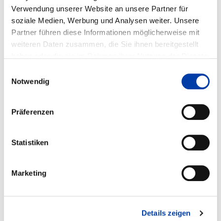
DVS-Nr.: 11.3081 /
Verwendung unserer Website an unsere Partner für
IGF-Nr.: 20.335 N
soziale Medien, Werbung und Analysen weiter. Unsere
Partner führen diese Informationen möglicherweise mit
Laufzeit: 01.11.2019 - 30.04.2022
weiteren Daten zusammen, die Sie ihnen bereitgestellt
haben oder die sie im Rahmen Ihrer Nutzung der Dienste
gesammelt haben.
Einwilligungsauswahl
Notwendig
WEITERE INFORMATIONEN
Präferenzen
FA 05
ERGEBNIS
RÜHRREIBSCHWEISSEN VON TRÄGERFOLIEN U
Statistiken
ND ABLEITERN FÜR PRISMATISCHE B
ATTERIEZELLEN
Marketing
DVS-Nr.: 05.3090 /
IGF-Nr.: 00.048 EWN
Details zeigen