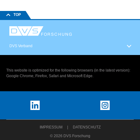
TOP
DVS Verband
This website is optimized for the following browsers (in the latest version):
Google Chrome, Firefox, Safari and Microsoft Edge.
IMPRESSUM
DATENSCHUTZ
© 2026 DVS Forschung