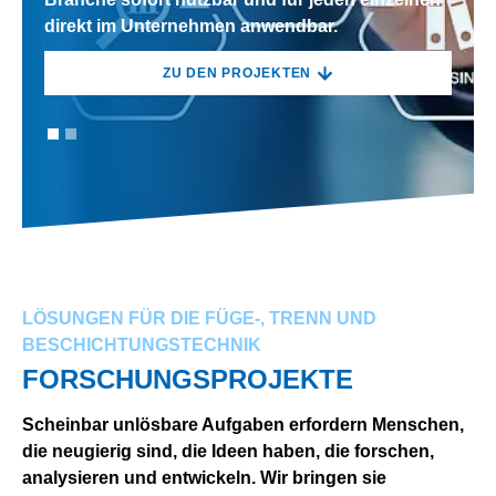
direkt im Unternehmen anwendbar.
direkt im Unternehmen anwendbar.
ZU DEN PROJEKTEN
ZU DEN PROJEKTEN
LÖSUNGEN FÜR DIE FÜGE-, TRENN UND
BESCHICHTUNGSTECHNIK
FORSCHUNGSPROJEKTE
Scheinbar unlösbare Aufgaben erfordern Menschen,
die neugierig sind, die Ideen haben, die forschen,
analysieren und entwickeln. Wir bringen sie