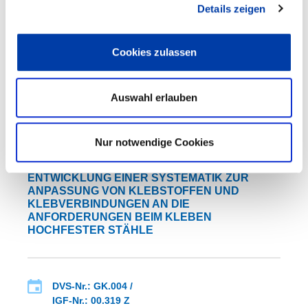
Details zeigen
Laufzeit: 01.04.2009 - 31.03.2011
Cookies zulassen
Auswahl erlauben
WEITERE INFORMATIONEN
Nur notwendige Cookies
FA 08
ERGEBNIS
ENTWICKLUNG EINER SYSTEMATIK ZUR
ANPASSUNG VON KLEBSTOFFEN UND
KLEBVERBINDUNGEN AN DIE
ANFORDERUNGEN BEIM KLEBEN
HOCHFESTER STÄHLE
DVS-Nr.: GK.004 /
IGF-Nr.: 00.319 Z