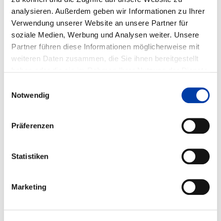
DVS-Nr.: 02.057 /
IGF-Nr.: 16.033 B
analysieren. Außerdem geben wir Informationen zu Ihrer
Verwendung unserer Website an unsere Partner für
soziale Medien, Werbung und Analysen weiter. Unsere
Laufzeit: 01.04.2009 - 30.09.2011
Partner führen diese Informationen möglicherweise mit
weiteren Daten zusammen, die Sie ihnen bereitgestellt
haben oder die sie im Rahmen Ihrer Nutzung der Dienste
gesammelt haben.
Einwilligungsauswahl
WEITERE INFORMATIONEN
Notwendig
FA 09
ERGEBNIS
Präferenzen
BEWERTUNG UND OPTIMIERUNG DER
TRAGFÄHIGKEIT VON
Statistiken
GEWINDEBOLZENSCHWEISSVERBINDUNGEN U
NTER ERMÜDUNGSBEANSPRUCHUNG
Marketing
DVS-Nr.: 09.048 /
IGF-Nr.: 16.027 N