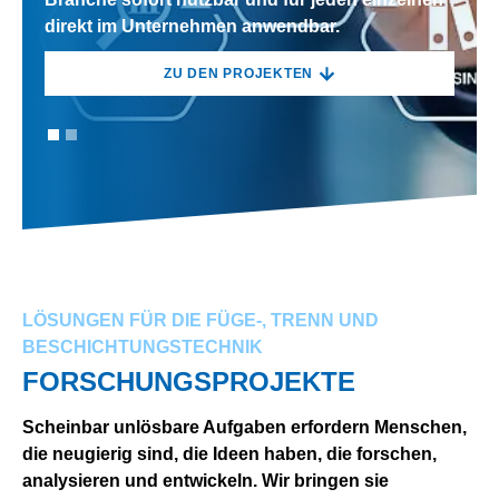
direkt im Unternehmen anwendbar.
direkt im Unternehmen anwendbar.
ZU DEN PROJEKTEN
ZU DEN PROJEKTEN
LÖSUNGEN FÜR DIE FÜGE-, TRENN UND
BESCHICHTUNGSTECHNIK
FORSCHUNGSPROJEKTE
Scheinbar unlösbare Aufgaben erfordern Menschen,
die neugierig sind, die Ideen haben, die forschen,
analysieren und entwickeln. Wir bringen sie