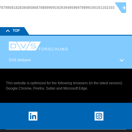
78
79
80
81
82
83
84
85
86
87
88
89
90
91
92
93
94
95
96
97
98
99
100
101
102
103
TOP
DVS Verband
This website is optimized for the following browsers (in the latest version):
Google Chrome, Firefox, Safari and Microsoft Edge.