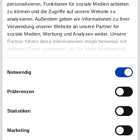
personalisieren, Funktionen für soziale Medien anbieten
DVS-Nr.: 02.105 /
zu können und die Zugriffe auf unsere Website zu
IGF-Nr.: 19.393 N
analysieren. Außerdem geben wir Informationen zu Ihrer
Verwendung unserer Website an unsere Partner für
Laufzeit: 01.03.2017 - 28.02.2019
soziale Medien, Werbung und Analysen weiter. Unsere
Partner führen diese Informationen möglicherweise mit
weiteren Daten zusammen, die Sie ihnen bereitgestellt
haben oder die sie im Rahmen Ihrer Nutzung der Dienste
WEITERE INFORMATIONEN
gesammelt haben.
Einwilligungsauswahl
Notwendig
FA V4
ERGEBNIS
Präferenzen
ENTWICKLUNG EINES VERFAHRENS ZUM
PROZESSSICHEREN KLEBEN VON
HALTERUNGEN UNTER WASSER
Statistiken
Marketing
DVS-Nr.: V4.017 /
IGF-Nr.: 19.493 B