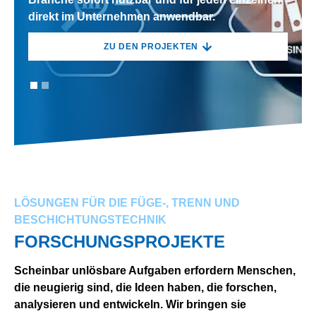
direkt im Unternehmen anwendbar.
direkt im Unternehmen anwendbar.
ZU DEN PROJEKTEN
ZU DEN PROJEKTEN
LÖSUNGEN FÜR DIE FÜGE-, TRENN UND
BESCHICHTUNGSTECHNIK
FORSCHUNGSPROJEKTE
Scheinbar unlösbare Aufgaben erfordern Menschen,
die neugierig sind, die Ideen haben, die forschen,
analysieren und entwickeln. Wir bringen sie