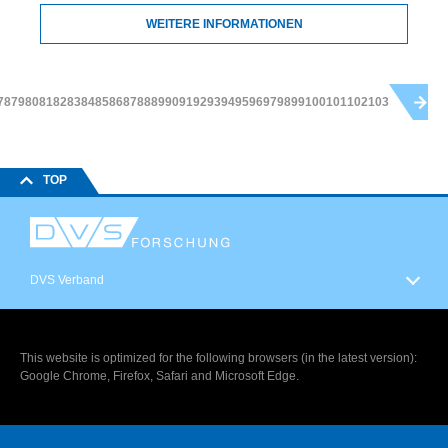
WEITERE INFORMATIONEN
78
79
80
81
82
83
84
85
86
87
88
89
90
91
92
93
94
95
96
97
98
99
100
101
102
103
TOP
DVS Verband
This website is optimized for the following browsers (in the latest version):
Google Chrome, Firefox, Safari and Microsoft Edge.