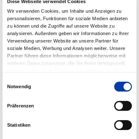
Diese Webseite verwendet Cookies
Wir verwenden Cookies, um Inhalte und Anzeigen zu
DVS-Nr.: 10.3197 /
personalisieren, Funktionen für soziale Medien anbieten
IGF-Nr.: 20.927 N
zu können und die Zugriffe auf unsere Website zu
analysieren. Außerdem geben wir Informationen zu Ihrer
Laufzeit: 01.02.2020 - 31.01.2022
Verwendung unserer Website an unsere Partner für
soziale Medien, Werbung und Analysen weiter. Unsere
Partner führen diese Informationen möglicherweise mit
weiteren Daten zusammen, die Sie ihnen bereitgestellt
WEITERE INFORMATIONEN
haben oder die sie im Rahmen Ihrer Nutzung der Dienste
gesammelt haben.
Einwilligungsauswahl
Notwendig
FA 10
ERGEBNIS
NANOLOT – GRADIERTE
Präferenzen
NANOVERBUNDWERKSTOFFE MIT
FUNKTIONSORIENTIERTEN EIGENSCHAFTEN
ZUR VERARBEITUNG MIT ADDITIVEN
FERTIGUNGSTECHNOLOGIEN
Statistiken