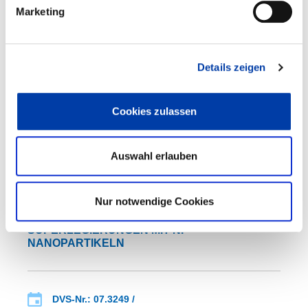
Marketing
DVS-Nr.: 10.100 /
IGF-Nr.: 20.823 BR
Details zeigen
Laufzeit: 01.02.2020 - 31.07.2022
Cookies zulassen
WEITERE INFORMATIONEN
Auswahl erlauben
FA 07
ERGEBNIS
Nur notwendige Cookies
NIEDERTEMPERATURFÜGEN VON NI-BASIS-
SUPERLEGIERUNGEN MIT NI-
NANOPARTIKELN
DVS-Nr.: 07.3249 /