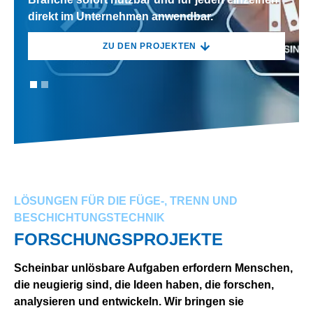
direkt im Unternehmen anwendbar.
direkt im Unternehmen anwendbar.
ZU DEN PROJEKTEN
ZU DEN PROJEKTEN
LÖSUNGEN FÜR DIE FÜGE-, TRENN UND
BESCHICHTUNGSTECHNIK
FORSCHUNGSPROJEKTE
Scheinbar unlösbare Aufgaben erfordern Menschen,
die neugierig sind, die Ideen haben, die forschen,
analysieren und entwickeln. Wir bringen sie