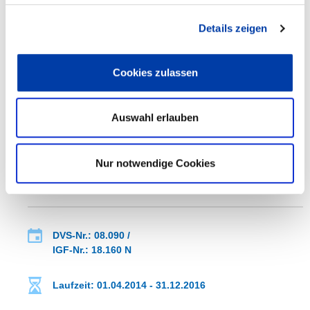
Details zeigen
WEITERE INFORMATIONEN
Cookies zulassen
FA 08
ERGEBNIS
Auswahl erlauben
ANFORDERUNGSGERECHTE ANALYSE UND
ENTWICKLUNG EINER METHODE ZUR
Nur notwendige Cookies
BEWERTUNG INSTATIONÄRER ZUSTÄNDE BEI
DER 2K KLEBSTOFFVERARBEITUNG
DVS-Nr.: 08.090 /
IGF-Nr.: 18.160 N
Laufzeit: 01.04.2014 - 31.12.2016