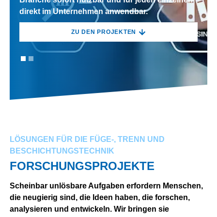
direkt im Unternehmen anwendbar.
direkt im Unternehmen anwendbar.
ZU DEN PROJEKTEN
ZU DEN PROJEKTEN
LÖSUNGEN FÜR DIE FÜGE-, TRENN UND
BESCHICHTUNGSTECHNIK
FORSCHUNGSPROJEKTE
Scheinbar unlösbare Aufgaben erfordern Menschen,
die neugierig sind, die Ideen haben, die forschen,
analysieren und entwickeln. Wir bringen sie