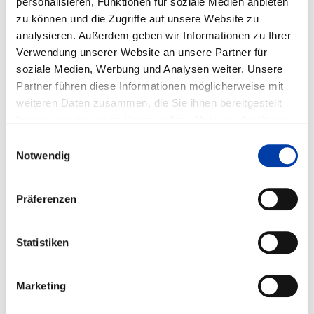
personalisieren, Funktionen für soziale Medien anbieten
zu können und die Zugriffe auf unsere Website zu
analysieren. Außerdem geben wir Informationen zu Ihrer
Verwendung unserer Website an unsere Partner für
soziale Medien, Werbung und Analysen weiter. Unsere
WEITERE INFORMATIONEN
Partner führen diese Informationen möglicherweise mit
weiteren Daten zusammen, die Sie ihnen bereitgestellt
haben oder die sie im Rahmen Ihrer Nutzung der Dienste
FA 06
ERGEBNIS
gesammelt haben.
Einwilligungsauswahl
REDUZIERUNG DER PORENBILDUNG BEIM
Notwendig
LASERSTRAHLSCHWEISSEN VON ALUMINIUM-D
RUCKGUSSLEGIERUNGEN DURCH R
EDUZIERTEN UMGEBUNGSDRUCK UND/ODER D
Präferenzen
OPPELFOKUSTECHNIK (REDUPORE)
Statistiken
DVS-Nr.: 06.089 /
IGF-Nr.: 18.156 N
Marketing
Laufzeit: 01.04.2014 - 31.10.2016