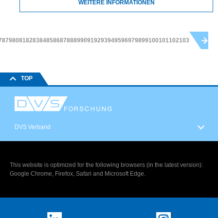
WEITERE INFORMATIONEN
78
79
80
81
82
83
84
85
86
87
88
89
90
91
92
93
94
95
96
97
98
99
100
101
102
103
TOP
DVS Verband
This website is optimized for the following browsers (in the latest version):
Google Chrome, Firefox, Safari and Microsoft Edge.